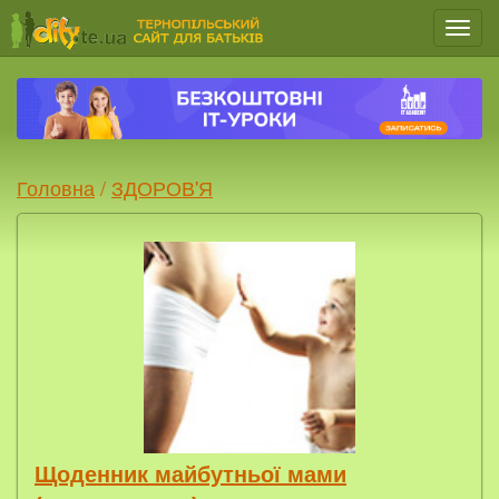
Мен
Головна
/
ЗДОРОВ'Я
Щоденник майбутньої мами