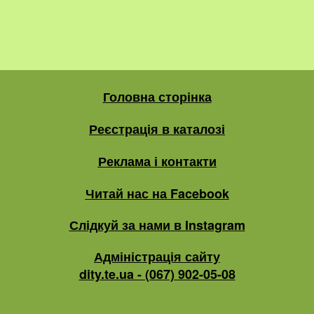
Головна сторінка
Реєстрація в каталозі
Реклама і контакти
Читай нас на Facebook
Слідкуй за нами в Instagram
Адміністрація сайту
dity.te.ua - (067) 902-05-08