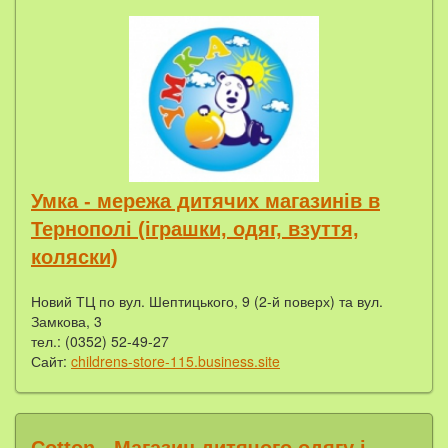
Умка - мережа дитячих магазинів в
Тернополі (іграшки, одяг, взуття,
коляски)
Новий ТЦ по вул. Шептицького, 9 (2-й поверх) та вул.
Замкова, 3
тел.: (0352) 52-49-27
Сайт:
childrens-store-115.business.site
Cotton - Магазин дитячого одягу і