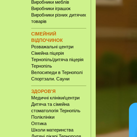
Виробники меблів
Виробники іграшок
Виробники різних дитячих
товарів
СІМЕЙНИЙ
ВІДПОЧИНОК
Розважальні центри
Сімейна піцерія
Тернопіль/дитяча піцерія
Тернопіль
Велосипеди в Тернополі
Спортзали. Сауни
ЗДОРОВ'Я
Медичні клініки/центри
Дитяча та сімейна
стоматологія Тернопіль
Поліклініки
Оптика
Школи материнства
Дитячі лікарі Тернополя