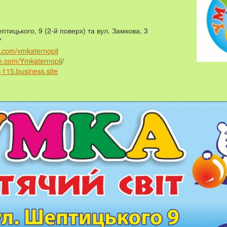
птицького, 9 (2-й поверх) та вул. Замкова, 3
7
k.com/ymkaternopil
am.com/Ymkaternopil
/
-115.business.site