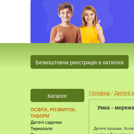
Безкоштовна реєстрація в каталозі
Головна
/
Дитячі 
Каталог
Умка - мережа
ОСВІТА, РОЗВИТОК,
ТАБОРИ
Дитячі садочки
Дитячі іграшки, Коля
Тернополя