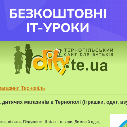
магазини Тернопіль
 дитячих магазинів в Тернополі (іграшки, одяг, вз
ски, візочки, Підгузники, Шкільні товари, Дитячий одяг,