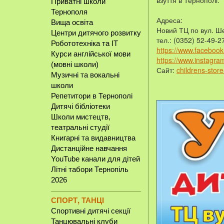
взуття в Тернополі.
Приватні школи
Тернополя
Адреса:
Вища освіта
Новий ТЦ по вул. Ше
Центри дитячого розвитку
тел.: (0352) 52-49-2
Робототехніка та IT
https://www.faceboo
Курси англійської мови
https://www.instagr
(мовні школи)
Сайт:
childrens-store
Музичні та вокальні
школи
Репетитори в Тернополі
Дитячі бібліотеки
Школи мистецтв,
театральні студії
Книгарні та видавництва
Дистанційне навчання
YouTube канали для дітей
Літні табори Тернопіль
2026
СПОРТ, ТАНЦІ
Спортивні дитячі секції
Танцювальні клуби