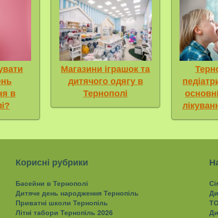
увати
Терн
Магазини іграшок та
ень
педіатр
дитячого одягу в
ня в
основн
Тернополі
і?
лікуван
Корисні рубрики
Н
Басейни в Тернополі
Сі
Дитяче день народження Тернопіль
Ди
Приватні школи Тернопіль
ТО
Літні табори Тернопіль 2026
Ди