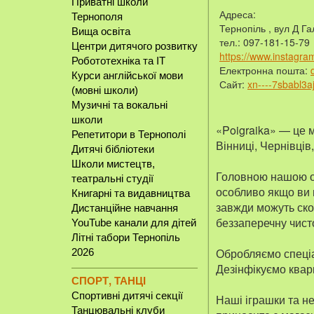
Приватні школи
Адреса:
Тернополя
Тернопіль , вул Д Г
Вища освіта
тел.: 097-181-15-79
Центри дитячого розвитку
https://www.instagra
Робототехніка та IT
Електронна пошта:
Курси англійської мови
Сайт:
xn----7sbabl3a
(мовні школи)
Музичні та вокальні
школи
«Poigraika» — це м
Репетитори в Тернополі
Вінниці, Чернівців
Дитячі бібліотеки
Школи мистецтв,
Головною нашою ос
театральні студії
особливо якщо ви п
Книгарні та видавництва
завжди можуть ско
Дистанційне навчання
беззаперечну чист
YouTube канали для дітей
Літні табори Тернопіль
Обробляємо спеціа
2026
Дезінфікуємо ква
СПОРТ, ТАНЦІ
Спортивні дитячі секції
Наші іграшки та не
Танцювальні клуби