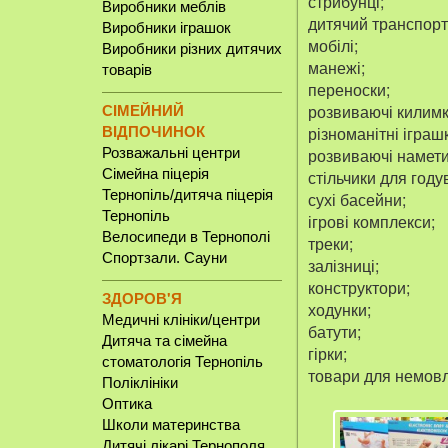
стрибунці;
Виробники меблів
дитячий транспорт
Виробники іграшок
мобілі;
Виробники різних дитячих
манежі;
товарів
переноски;
СІМЕЙНИЙ
розвиваючі килимк
ВІДПОЧИНОК
різноманітні іграш
Розважальні центри
розвиваючі намети
Сімейна піцерія
стільчики для году
Тернопіль/дитяча піцерія
сухі басейни;
Тернопіль
ігрові комплекси;
Велосипеди в Тернополі
треки;
Спортзали. Сауни
залізниці;
конструктори;
ЗДОРОВ'Я
ходунки;
Медичні клініки/центри
батути;
Дитяча та сімейна
гірки;
стоматологія Тернопіль
товари для немовля
Поліклініки
Оптика
Школи материнства
Дитячі лікарі Тернополя