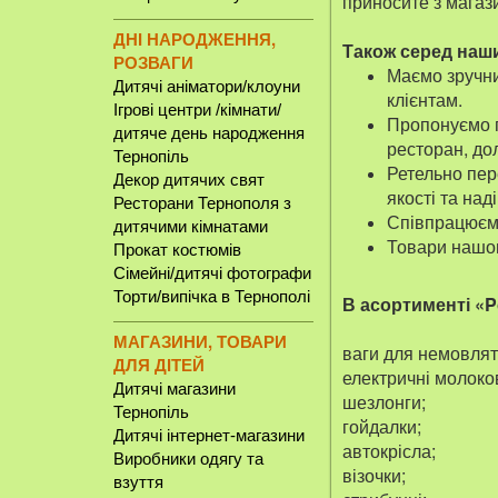
приносите з магаз
ДНІ НАРОДЖЕННЯ,
Також серед наши
РОЗВАГИ
Маємо зручний
Дитячі аніматори/клоуни
клієнтам.
Ігрові центри /кімнати/
Пропонуємо п
дитяче день народження
ресторан, до
Тернопіль
Ретельно пер
Декор дитячих свят
якості та наді
Ресторани Тернополя з
Співпрацюємо
дитячими кімнатами
Товари нашог
Прокат костюмів
Сімейні/дитячі фотографи
Торти/випічка в Тернополі
В асортименті «P
МАГАЗИНИ, ТОВАРИ
ваги для немовлят
ДЛЯ ДІТЕЙ
електричні молоко
Дитячі магазини
шезлонги;
Тернопіль
гойдалки;
Дитячі інтернет-магазини
автокрісла;
Виробники одягу та
візочки;
взуття