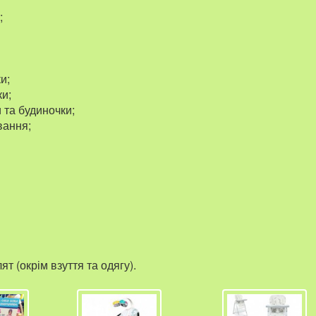
;
и;
ки;
 та будиночки;
вання;
т (окрім взуття та одягу).