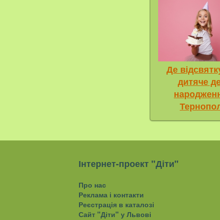
Де відсвятк
дитяче д
народжен
Тернопол
Інтернет-проект "Діти"
Про нас
Реклама і контакти
Реєстрація в каталозі
Сайт "Діти" у Львові