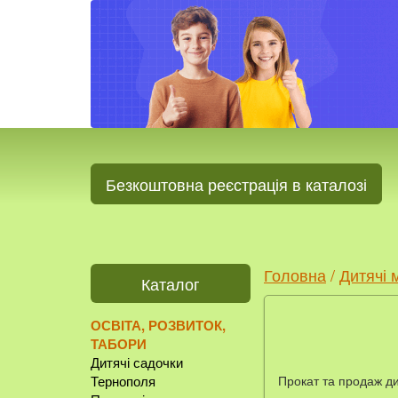
Безкоштовна реєстрація в каталозі
Головна
/
Дитячі 
Каталог
ОСВІТА, РОЗВИТОК,
ТАБОРИ
Дитячі садочки
Прокат та продаж ди
Тернополя