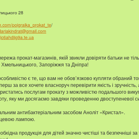
алицького 28
m.com/poigraika_prokat_te
/
dariakindrat@gmail.com
jic6ahdiig9a.te.ua
ережа прокат-магазинів, якій звикли довіряти батьки не тіл
, Хмельницького, Запоріжжя та Дніпра!
обливістю є те, що вам не обов’язково купляти обраний то
ерш за все хочете власноруч перевірити якість і зручність,
ристатись послугам прокату з можливістю подальшого вику
оту, яку ми досягаємо завдяки проведенню двоступеневої 
льним антибактеріальним засобом Аноліт «Кристал».
рцевою лампою.
обхідна продукція для дітей значно чистіші та безпечніші за т