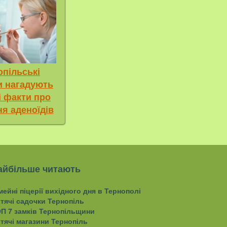
опільські
и нагадують
і факти про
ня аденоїдів
айбільше читають
мейні піцерії вихідного дня в Тернополі
тячі садочки Тернопіль
П 7 замків Тернопільщини
тячі магазини Тернопіль