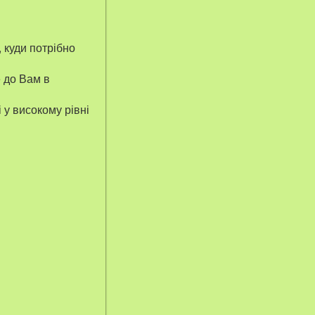
, куди потрібно
е до Вам в
 у високому рівні