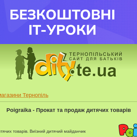
магазини Тернопіль
Poigraika - Прокат та продаж дитячих товарів
тячих товарів. Виїзний дитячий майданчик