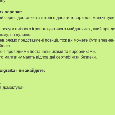
ину!
х переваг:
 сервіс доставки та готові відвезти товари для малечі туди
ослуги виїзного ігрового-дитячого майданчика , який приід
лому, на вулицю.
евіряємо представлені позиції, тож ви можете бути впевнені
йності.
 з провідними постачальниками та виробниками.
о магазину мають відповідні сертифікати безпеки.
oigraika» ви знайдете:
;
відсмоктувачі;