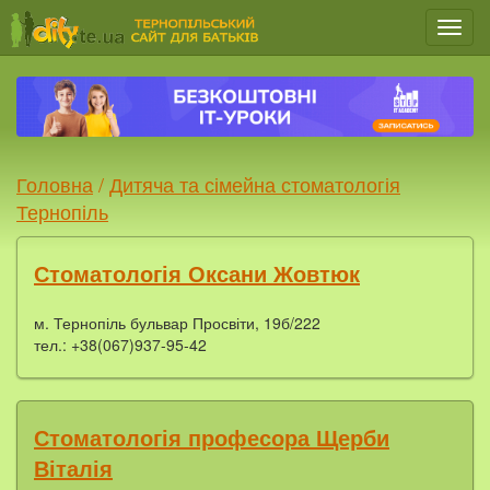
Мен
Головна
/
Дитяча та сімейна стоматологія
Тернопіль
Стоматологія Оксани Жовтюк
м. Тернопіль бульвар Просвіти, 19б/222
тел.: +38(067)937-95-42
Стоматологія професора Щерби
Віталія