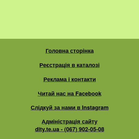
Головна сторінка
Реєстрація в каталозі
Реклама і контакти
Читай нас на Facebook
Слідкуй за нами в Instagram
Адміністрація сайту
dity.te.ua - (067) 902-05-08