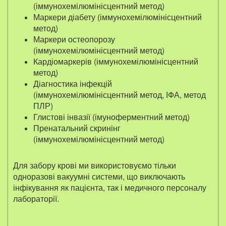
(іммунохемілюмінісцентний метод)
Маркери діабету (іммунохемілюмінісцентний
метод)
Маркери остеопорозу
(іммунохемілюмінісцентний метод)
Кардіомаркерів (іммунохемілюмінісцентний
метод)
Діагностика інфекцій
(іммунохемілюмінісцентний метод, ІФА, метод
ПЛР)
Глистові інвазії (імуноферментний метод)
Пренатальний скринінг
(іммунохемілюмінісцентний метод)
Для забору крові ми використовуємо тільки
одноразові вакуумні системи, що виключають
інфікування як пацієнта, так і медичного персоналу
лабораторії.