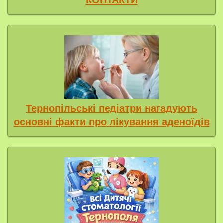
КОНТАКТИ
Тернопільські педіатри нагадують
основні факти про лікування аденоїдів