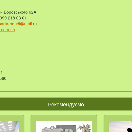
ли Боровського 62А
 099 218 03 01
parta-pondi@mail.ru
a.com.ua
1
560
Рекомендуємо