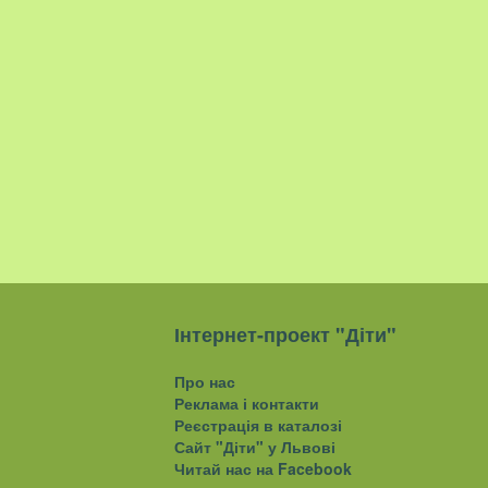
Інтернет-проект "Діти"
Про нас
Реклама і контакти
Реєстрація в каталозі
Сайт "Діти" у Львові
Читай нас на Facebook