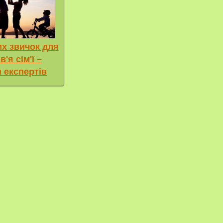
их звичок для
'я сім'ї –
 експертів