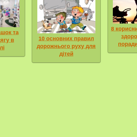
8 корисн
ашок та
здоров
10 основних правил
ягу в
поради
дорожнього руху для
лі
дітей