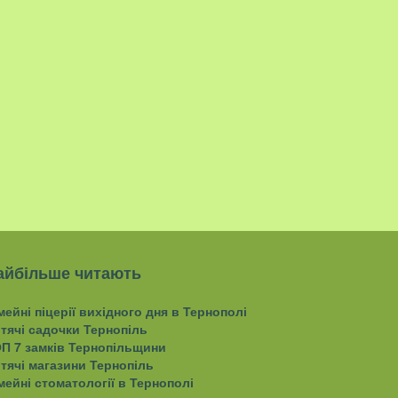
айбільше читають
мейні піцерії вихідного дня в Тернополі
тячі садочки Тернопіль
П 7 замків Тернопільщини
тячі магазини Тернопіль
мейні стоматології в Тернополі