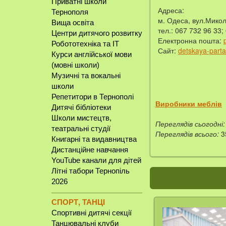
Приватні школи
Адреса:
Тернополя
м. Одеса, вул.Мико
Вища освіта
тел.: 067 732 96 33;
Центри дитячого розвитку
Електронна пошта:
Робототехніка та IT
Сайт:
detskaya-part
Курси англійської мови
(мовні школи)
Музичні та вокальні
школи
Репетитори в Тернополі
Виробники меблів
Дитячі бібліотеки
Школи мистецтв,
Переглядів сьогодні:
театральні студії
Переглядів всього:
3
Книгарні та видавництва
Дистанційне навчання
YouTube канали для дітей
Літні табори Тернопіль
2026
СПОРТ, ТАНЦІ
Спортивні дитячі секції
Танцювальні клуби