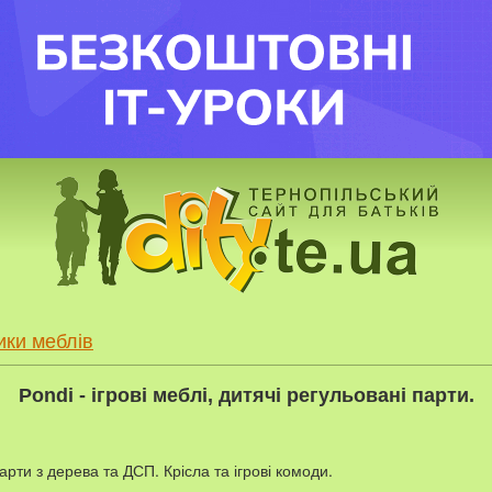
ики меблів
Pondi - ігрові меблі, дитячі регульовані парти.
арти з дерева та ДСП. Крісла та ігрові комоди.