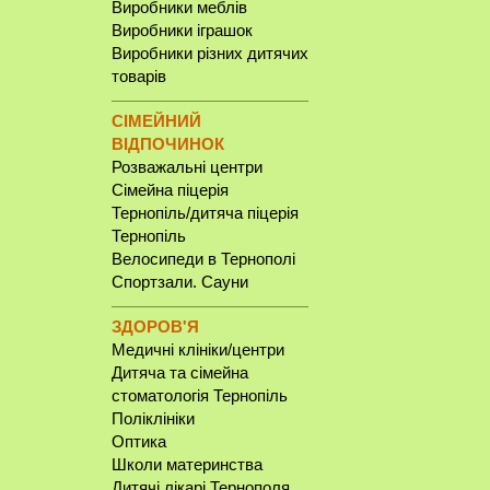
Виробники меблів
Виробники іграшок
Виробники різних дитячих
товарів
СІМЕЙНИЙ
ВІДПОЧИНОК
Розважальні центри
Сімейна піцерія
Тернопіль/дитяча піцерія
Тернопіль
Велосипеди в Тернополі
Спортзали. Сауни
ЗДОРОВ'Я
Медичні клініки/центри
Дитяча та сімейна
стоматологія Тернопіль
Поліклініки
Оптика
Школи материнства
Дитячі лікарі Тернополя