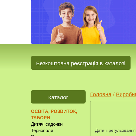
Безкоштовна реєстрація в каталозі
Головна
/
Виробн
Каталог
ОСВІТА, РОЗВИТОК,
ТАБОРИ
Дитячі садочки
Дитячі регульовані п
Тернополя