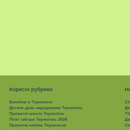
Корисні рубрики
Н
Басейни в Тернополі
Сі
Дитяче день народження Тернопіль
Ди
Приватні школи Тернопіль
ТО
Літні табори Тернопіль 2026
Ди
Приватні клініки Тернополя
Сі