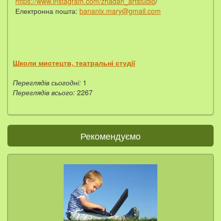
https://www.instagram.com/zhadan_artstudio
/
Електронна пошта:
bananix.mary@gmail.com
Школи мистецтв, театральні студії
Переглядів сьогодні:
1
Переглядів всього:
2267
Рекомендуємо