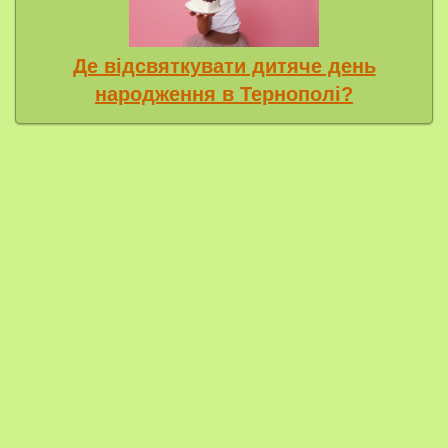
Де відсвяткувати дитяче день
народження в Тернополі?