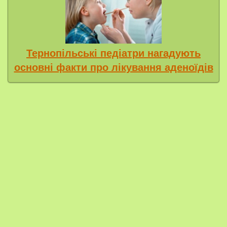
Тернопільські педіатри нагадують
основні факти про лікування аденоїдів