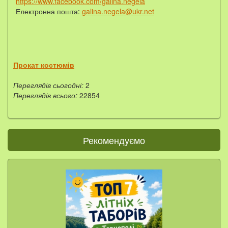
https://www.facebook.com/galina.negela
Електронна пошта:
galina.negela@ukr.net
Прокат костюмів
Переглядів сьогодні:
2
Переглядів всього:
22854
Рекомендуємо