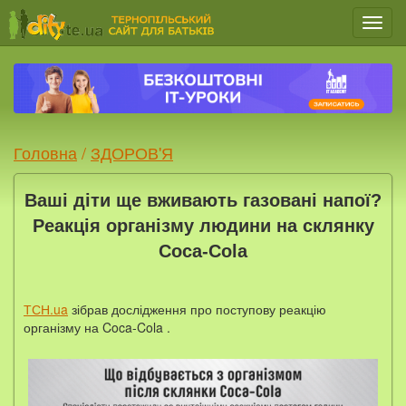
Мен
Головна
/
ЗДОРОВ'Я
Ваші діти ще вживають газовані напої?
Реакція організму людини на склянку
Coca-Cola
ТСН.ua
зібрав дослідження про поступову реакцію
організму на Coca-Cola .