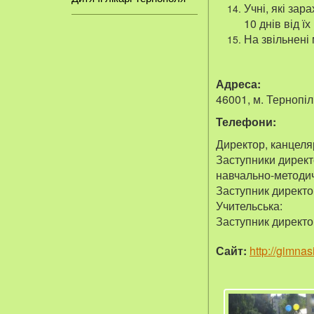
Учні, які зар
10 днів від ї
На звільнені
Адреса:
46001, м. Тернопіл
Телефони:
Директор, канцеля
Заступники директ
навчально-методич
Заступник директо
Учительська:
Заступник директор
Сайт:
http://gimnas