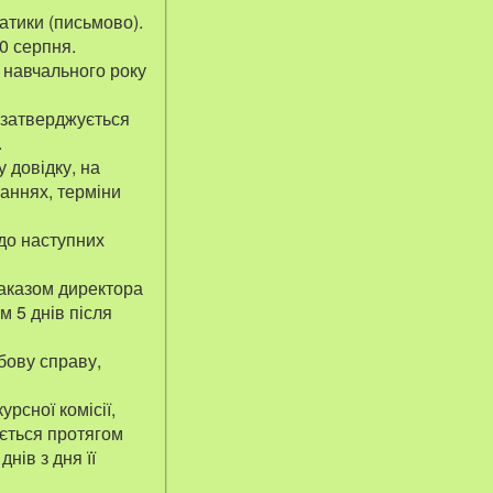
атики (письмово).
20 серпня.
 навчального року
 затверджується
.
у довідку, на
ваннях, терміни
 до наступних
 наказом директора
м 5 днів після
бову справу,
урсної комісії,
ається протягом
нів з дня її