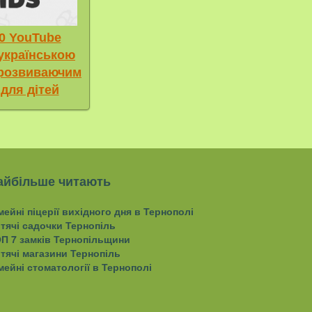
0 YouTube
 українською
 розвиваючим
 для дітей
айбільше читають
мейні піцерії вихідного дня в Тернополі
тячі садочки Тернопіль
П 7 замків Тернопільщини
тячі магазини Тернопіль
мейні стоматології в Тернополі