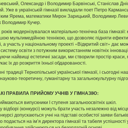
чевський, Олександр і Володимир Барвінські, Станіслав Дні
. Уже в українській гімназії викладали поет Петро Карманс
Яким Ярема, математики Мирон Зарицький, Володимир Леви
к Володимир Кучер.
років модернізувалася матеріально-технічна база гімназії: 
ою мультимедійною технікою, що дозволяє підняти ефектив
, а участь у національному проекті «Відкритий світ» дає мо
 систему освіти з потужним використанням новітніх інновац
уючи найвищі естетичні засади, ми створили простір краси, 
укає їх до розкриття їхньої обдарованості.
 традиції Тернопільської української гімназії, і сьогодні на
науково-теоретичну, гуманітарну та загальнокультурну підго
КІ ПРАВИЛА ПРИЙОМУ УЧНІВ У ГІМНАЗІЮ:
риймаються випускники І ступеня загальноосвітніх шкіл.
у відборі (конкурсі) можуть брати участь незалежно від міс
онкурсі допускаються учні на підставі особистої заяви батьків 
 подається на ім’я директора гімназії та табеля успішності 
пробування здійснюються на безоплатній основі.