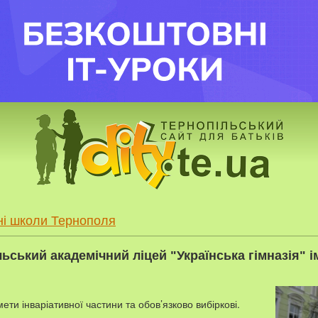
ні школи Тернополя
ьський академічний ліцей "Українська гімназія" і
ти інваріативної частини та обов’язково вибіркові.