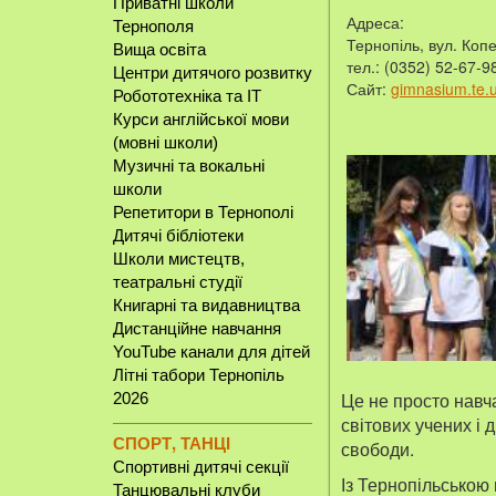
Приватні школи
Адреса:
Тернополя
Тернопіль, вул. Копе
Вища освіта
тел.: (0352) 52-67-9
Центри дитячого розвитку
Сайт:
gimnasium.te.
Робототехніка та IT
Курси англійської мови
(мовні школи)
Музичні та вокальні
школи
Репетитори в Тернополі
Дитячі бібліотеки
Школи мистецтв,
театральні студії
Книгарні та видавництва
Дистанційне навчання
YouTube канали для дітей
Літні табори Тернопіль
Це не просто навча
2026
світових учених і 
СПОРТ, ТАНЦІ
свободи.
Спортивні дитячі секції
Із Тернопільською г
Танцювальні клуби