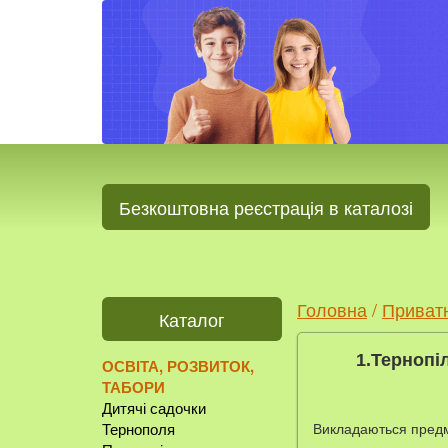
Безкоштовна реєстрація в каталозі
Головна
/
Приват
Каталог
1.Тернопіл
ОСВІТА, РОЗВИТОК,
ТАБОРИ
Дитячі садочки
Викладаються предме
Тернополя