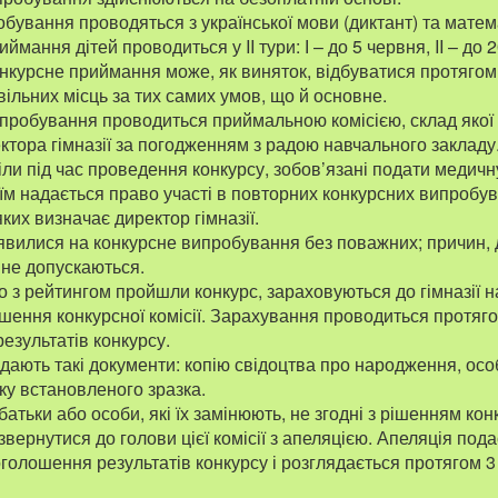
обування проводяться з української мови (диктант) та матем
ймання дітей проводиться у II тури: І – до 5 червня, II – до 
нкурсне приймання може, як виняток, відбуватися протягом
вільних місць за тих самих умов, що й основне.
пробування проводиться приймальною комісією, склад якої
ктора гімназії за погодженням з радою навчального закладу
ріли під час проведення конкурсу, зобов’язані подати медичн
о їм надається право участі в повторних конкурсних випробу
ких визначає директор гімназії.
 з’явилися на конкурсне випробування без поважних; причин,
не допускаються.
дно з рейтингом пройшли конкурс, зараховуються до гімназії
ішення конкурсної комісії. Зарахування проводиться протяго
езультатів конкурсу.
подають такі документи: копію свідоцтва про народження, осо
ку встановленого зразка.
 батьки або особи, які їх замінюють, не згодні з рішенням конк
вернутися до голови цієї комісії з апеляцією. Апеляція под
голошення результатів конкурсу і розглядається протягом 3 д