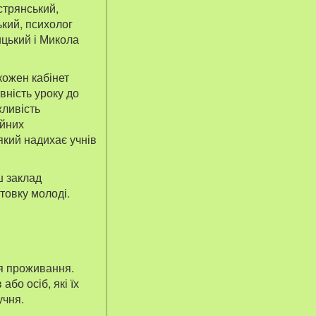
стрянський,
ький, психолог
цький і Микола
кожен кабінет
ність уроку до
жливість
ійних
який надихає учнів
ш заклад
товку молоді.
ця проживання.
або осіб, які їх
учня.