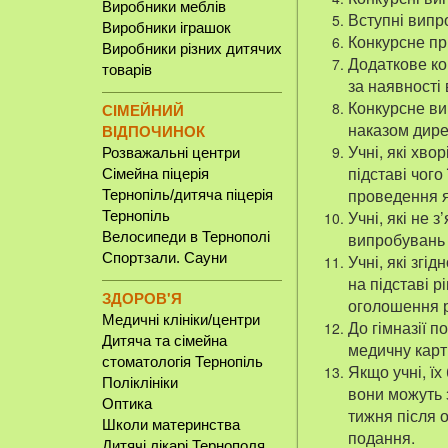
Виробники меблів
Вступні випр
Виробники іграшок
Конкурсне при
Виробники різних дитячих
Додаткове ко
товарів
за наявності 
Конкурсне ви
СІМЕЙНИЙ
наказом дире
ВІДПОЧИНОК
Учні, які хво
Розважальні центри
підставі чог
Сімейна піцерія
проведення я
Тернопіль/дитяча піцерія
Учні, які не
Тернопіль
Велосипеди в Тернополі
випробувань 
Спортзали. Сауни
Учні, які згі
на підставі р
ЗДОРОВ'Я
оголошення р
Медичні клініки/центри
До гімназії 
Дитяча та сімейна
медичну карт
стоматологія Тернопіль
Якщо учні, їх
Поліклініки
вони можуть з
Оптика
тижня після о
Школи материнства
подання.
Дитячі лікарі Тернополя