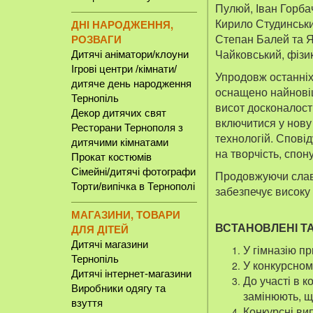
Пулюй, Іван Горба
Кирило Студинський
ДНІ НАРОДЖЕННЯ,
Степан Балей та 
РОЗВАГИ
Чайковський, фізи
Дитячі аніматори/клоуни
Ігрові центри /кімнати/
Упродовж останніх 
дитяче день народження
оснащено найновіш
Тернопіль
висот досконалості
Декор дитячих свят
включитися у нову
Ресторани Тернополя з
технологій. Сповід
дитячими кімнатами
на творчість, спон
Прокат костюмів
Сімейні/дитячі фотографи
Продовжуючи славні
Торти/випічка в Тернополі
забезпечує високу 
МАГАЗИНИ, ТОВАРИ
ВСТАНОВЛЕНІ ТА
ДЛЯ ДІТЕЙ
Дитячі магазини
У гімназію п
Тернопіль
У конкурсном
Дитячі інтернет-магазини
До участі в к
Виробники одягу та
замінюють, що
взуття
Конкурсні ви