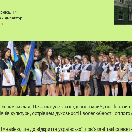
рніка, 14
8 - директор
ua
льний заклад. Це – минуле, сьогодення і майбутнє. Її нази
діячів культури, острівцем духовності і волелюбності, оплот
імназією, ще до відкриття української, пов’язані такі славетн