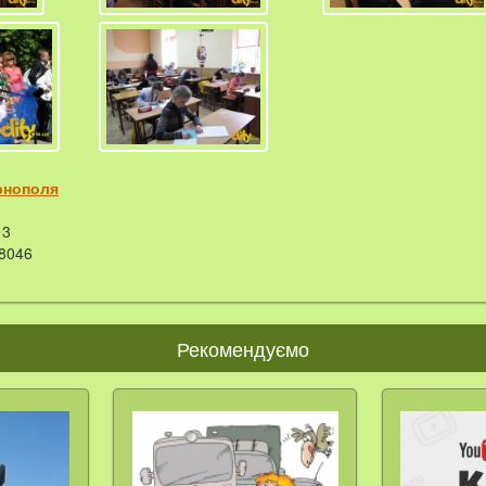
рнополя
3
8046
Рекомендуємо