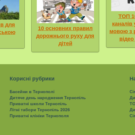
ТОП 1
каналів
ів для
10 основних правил
мовою з
нською
дорожнього руху для
відео
дітей
Корисні рубрики
Н
Басейни в Тернополі
Сі
Дитяче день народження Тернопіль
Ди
Приватні школи Тернопіль
ТО
Літні табори Тернопіль 2026
Ди
Приватні клініки Тернополя
Сі