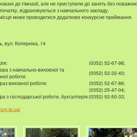
аховані до гімназії, але не приступили до занять без поважн
х початку, відраховуються з навчального закладу.
 місця може проводитися додаткове конкурсне приймання.
ь, вул. Коперніка, 14
рія:
(0352) 52-67-98;
ора з навчально-виховної та
(0352) 52-32-43;
ної роботи:
раз виховної роботи:
(0352) 52-67-86;
(0352) 25-47-04;
а з господарської роботи, бухгалтерія:
(0352) 52-50-33;
ium.te.ua/