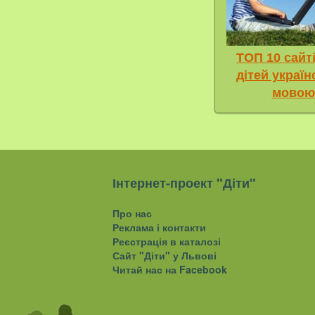
ТОП 10 сайт
дітей украї
мовою
Інтернет-проект "Діти"
Про нас
Реклама і контакти
Реєстрація в каталозі
Сайт "Діти" у Львові
Читай нас на Facebook