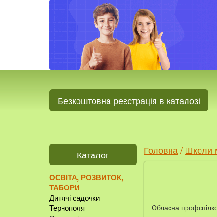
Безкоштовна реєстрація в каталозі
Головна
/
Школи м
Каталог
ОСВІТА, РОЗВИТОК,
ТАБОРИ
Дитячі садочки
Обласна профспілко
Тернополя