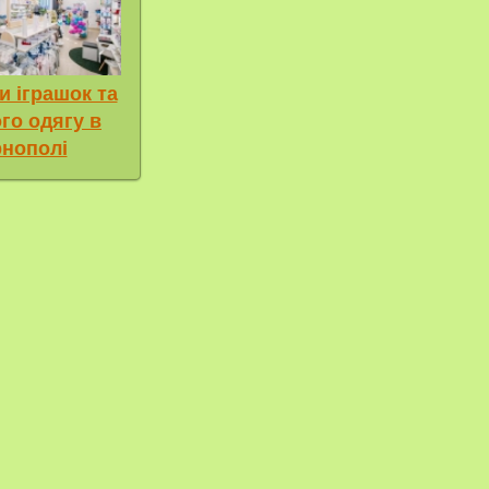
и іграшок та
го одягу в
рнополі