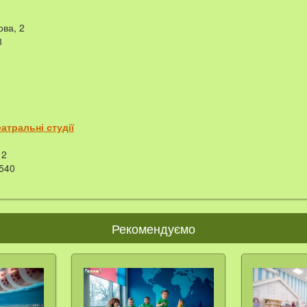
ова, 2
8
атральні студії
2
540
Рекомендуємо