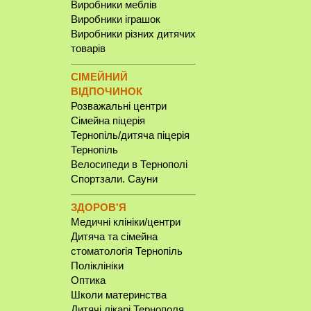
Виробники меблів
Виробники іграшок
Виробники різних дитячих
товарів
СІМЕЙНИЙ
ВІДПОЧИНОК
Розважальні центри
Сімейна піцерія
Тернопіль/дитяча піцерія
Тернопіль
Велосипеди в Тернополі
Спортзали. Сауни
ЗДОРОВ'Я
Медичні клініки/центри
Дитяча та сімейна
стоматологія Тернопіль
Поліклініки
Оптика
Школи материнства
Дитячі лікарі Тернополя