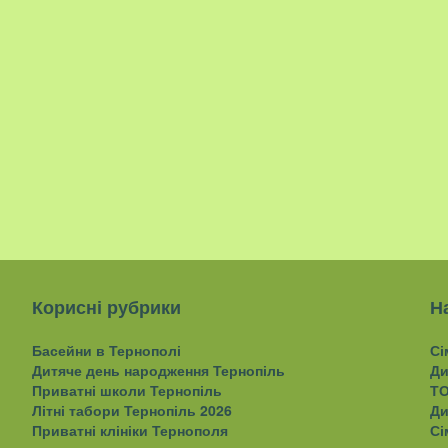
Корисні рубрики
Н
Басейни в Тернополі
Сі
Дитяче день народження Тернопіль
Ди
Приватні школи Тернопіль
ТО
Літні табори Тернопіль 2026
Ди
Приватні клініки Тернополя
Сі