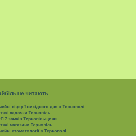
айбільше читають
мейні піцерії вихідного дня в Тернополі
тячі садочки Тернопіль
П 7 замків Тернопільщини
тячі магазини Тернопіль
мейні стоматології в Тернополі