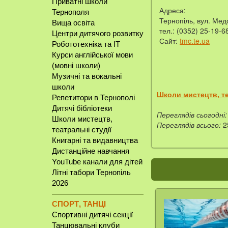
Приватні школи
Адреса:
Тернополя
Тернопіль, вул. Мед
Вища освіта
тел.: (0352) 25-19-6
Центри дитячого розвитку
Сайт:
tmc.te.ua
Робототехніка та IT
Курси англійської мови
(мовні школи)
Музичні та вокальні
школи
Школи мистецтв, те
Репетитори в Тернополі
Дитячі бібліотеки
Переглядів сьогодні:
Школи мистецтв,
Переглядів всього:
2
театральні студії
Книгарні та видавництва
Дистанційне навчання
YouTube канали для дітей
Літні табори Тернопіль
2026
СПОРТ, ТАНЦІ
Спортивні дитячі секції
Танцювальні клуби