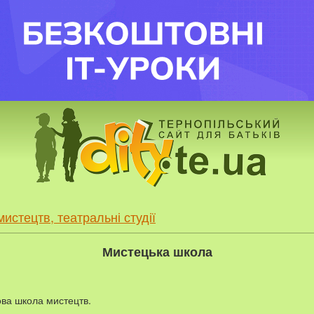
истецтв, театральні студії
Мистецька школа
ва школа мистецтв.