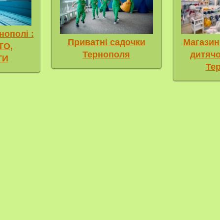
нополі :
Приватні садочки
Магазин
ТО,
Тернополя
дитячо
ТИ
Те