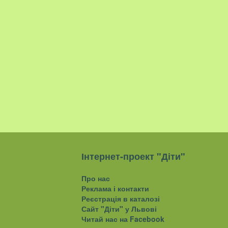
Інтернет-проект "Діти"
Про нас
Реклама і контакти
Реєстрація в каталозі
Сайт "Діти" у Львові
Читай нас на Facebook