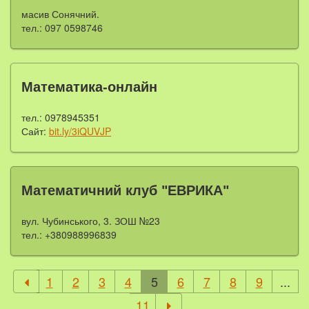
масив Сонячний.
тел.: 097 0598746
Математика-онлайн
тел.: 0978945351
Сайт:
bit.ly/3iQUVJP
Математичний клуб "ЕВРИКА"
вул. Чубинського, 3. ЗОШ №23
тел.: +380988996839
1
2
3
4
5
6
7
8
9
...
11