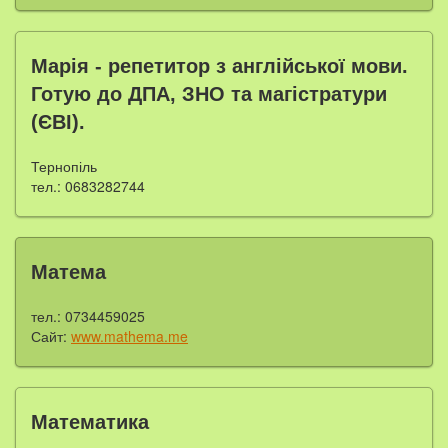
Марія - репетитор з англійської мови.
Готую до ДПА, ЗНО та магістратури
(ЄВІ).
Тернопіль
тел.: 0683282744
Матема
тел.: 0734459025
Сайт:
www.mathema.me
Математика