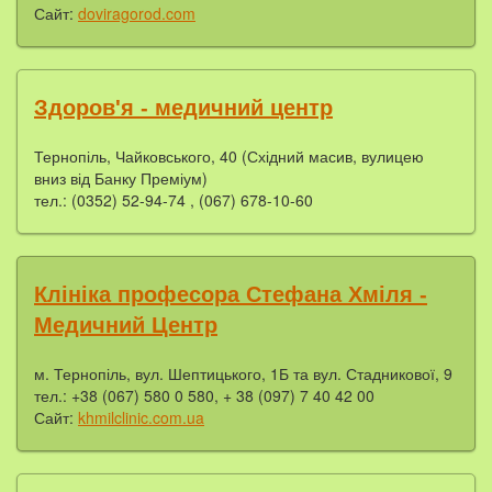
Сайт:
doviragorod.com
Здоров'я - медичний центр
Тернопіль, Чайковського, 40 (Східний масив, вулицею
вниз від Банку Преміум)
тел.: (0352) 52-94-74 , (067) 678-10-60
Клініка професора Стефана Хміля -
Медичний Центр
м. Тернопіль, вул. Шептицького, 1Б та вул. Стадникової, 9
тел.: +38 (067) 580 0 580, + 38 (097) 7 40 42 00
Сайт:
khmilclinic.com.ua