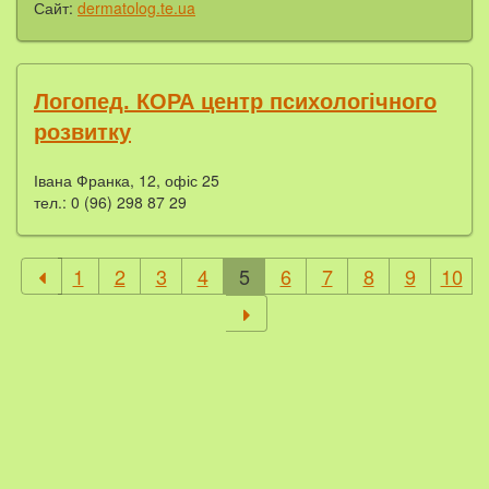
Сайт:
dermatolog.te.ua
Логопед. КОРА центр психологічного
розвитку
Івана Франка, 12, офіс 25
тел.: 0 (96) 298 87 29
1
2
3
4
5
6
7
8
9
10