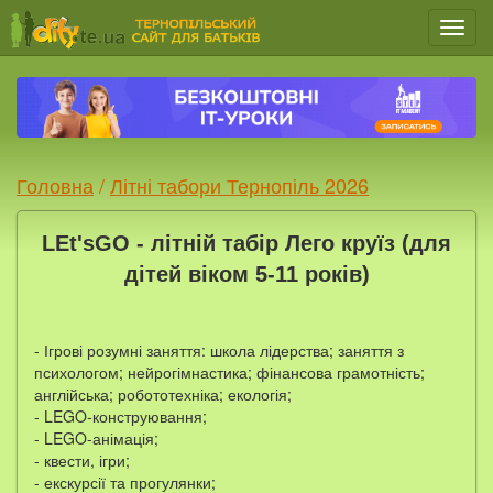
Мен
Головна
/
Літні табори Тернопіль 2026
LEt'sGO - літній табір Лего круїз (для
дітей віком 5-11 років)
- Ігрові розумні заняття: школа лідерства; заняття з
психологом; нейрогімнастика; фінансова грамотність;
англійська; робототехніка; екологія;
- LEGO-конструювання;
- LEGO-анімація;
- квести, ігри;
- екскурсії та прогулянки;