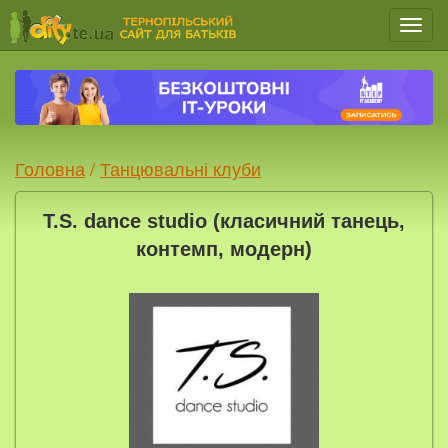
Мен
Головна
/
Танцювальні клуби
T.S. dance studio (класичний танець,
контемп, модерн)