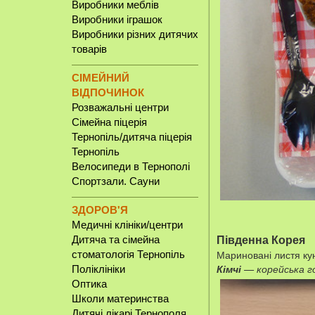
Виробники меблів
Виробники іграшок
Виробники різних дитячих
товарів
СІМЕЙНИЙ
ВІДПОЧИНОК
Розважальні центри
Сімейна піцерія
Тернопіль/дитяча піцерія
Тернопіль
Велосипеди в Тернополі
Спортзали. Сауни
ЗДОРОВ'Я
Медичні клініки/центри
Південна Корея
Дитяча та сімейна
Мариновані листя кун
стоматологія Тернопіль
Кімчі
— корейська го
Поліклініки
Оптика
Школи материнства
Дитячі лікарі Тернополя