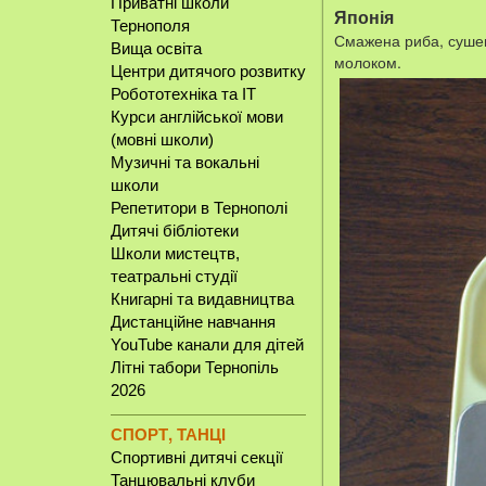
Приватні школи
Японія
Тернополя
Смажена риба, сушені
Вища освіта
молоком.
Центри дитячого розвитку
Робототехніка та IT
Курси англійської мови
(мовні школи)
Музичні та вокальні
школи
Репетитори в Тернополі
Дитячі бібліотеки
Школи мистецтв,
театральні студії
Книгарні та видавництва
Дистанційне навчання
YouTube канали для дітей
Літні табори Тернопіль
2026
СПОРТ, ТАНЦІ
Спортивні дитячі секції
Танцювальні клуби