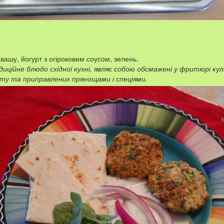
вашу, йогурт з огіроковим соусом, зелень.
диційне блюдо східної кухні, являє собою обсмажені у фритюрі ку
уту та приправлених прянощами і спеціями.