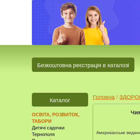
Безкоштовна реєстрація в каталозі
Головна
/
ЗДОРО
Каталог
Чим
ОСВІТА, РОЗВИТОК,
ТАБОРИ
Дитячі садочки
Американське вида
Тернополя