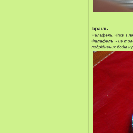
Ізраїль
Фалафель, чіпси з ла
Фалафель
- це тра
подрібнених бобів н