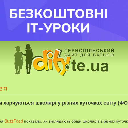
В'Я
 харчуються школярі у різних куточках світу (Ф
ння
BuzzFeed
показало, як виглядають обіди школярів в різних куточка