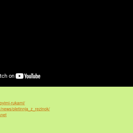
voyimi-rukami/
a/news/pletinnja_z_rezinok/
anet