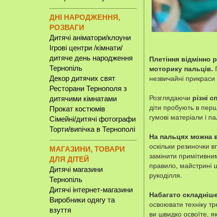
ДНІ НАРОДЖЕННЯ,
РОЗВАГИ
Дитячі аніматори/клоуни
Ігрові центри /кімнати/
дитяче день народження
Плетіння відмінно р
моторику пальців.
П
Тернопіль
незвичайні прикраси 
Декор дитячих свят
Ресторани Тернополя з
Розглядаючи
різні 
дитячими кімнатами
діти пробують в перш
Прокат костюмів
гумові матеріали і па
Сімейні/дитячі фотографи
Торти/випічка в Тернополі
На пальцях можна 
оскільки резиночки в
МАГАЗИНИ, ТОВАРИ
замінити примітивним
ДЛЯ ДІТЕЙ
правило, майстрині ш
Дитячі магазини
рукоділля.
Тернопіль
Дитячі інтернет-магазини
Набагато складніше
Виробники одягу та
освоювати техніку тр
взуття
ви швидко освоїте, я