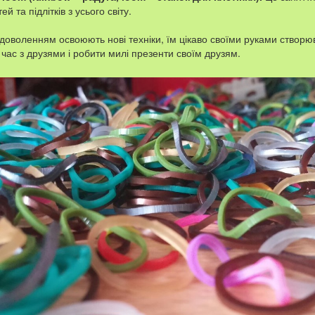
й та підлітків з усього світу.
задоволенням освоюють нові техніки, їм цікаво своїми руками створюв
час з друзями і робити милі презенти своїм друзям.