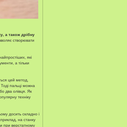
у, а також дрібну
озволяє створювати
найпростіших, які
ументи, а тільки
ться цей метод,
 Тоді пальці можна
бо два олівця. Як
популярну техніку
ьому досить складно і
априклад, на станку
ьки при верстатному