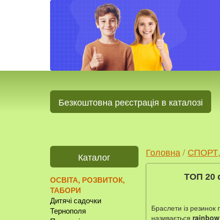
Безкоштовна реєстрація в каталозі
Головна
/
СПОРТ,
Каталог
ТОП 20 
ОСВІТА, РОЗВИТОК,
ТАБОРИ
Дитячі садочки
Браслети із резинок 
Тернополя
називається
rainbow