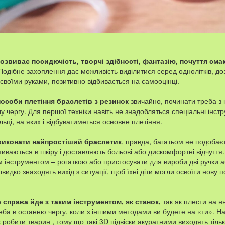
озвиває посидючість, творчі здібності, фантазію, почуття смак
одібне захоплення дає можливість виділитися серед однолітків, д
своїми руками, позитивно відбивається на самооцінці.
способи плетіння браслетів з резинок
звичайно, починати треба з 
у чергу. Для першої техніки навіть не знадобляться спеціальні інстр
льці, на яких і відбуватиметься основне плетіння.
виконати найпростіший браслетик
, правда, багатьом не подобає
пиваються в шкіру і доставляють больові або дискомфортні відчуття.
 інструментом – рогаткою або пристосувати для вироби дві ручки а
видко знаходять вихід з ситуації, щоб їхні діти могли освоїти нову 
 справа йде з таким інструментом, як станок,
так як плести на н
еба в останню чергу, коли з іншими методами ви будете на «ти». Н
к робити тварин , тому що такі 3D підвіски акуратними виходять тіл