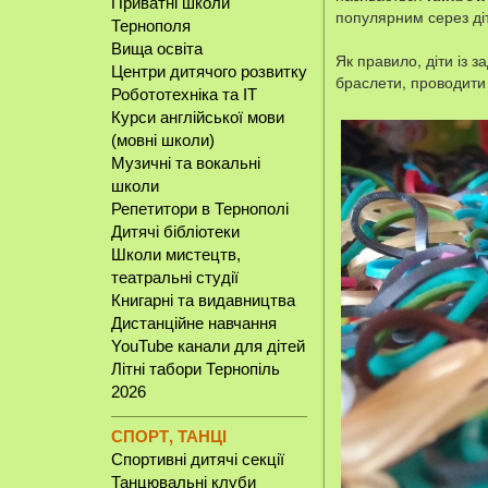
Приватні школи
популярним серез діте
Тернополя
Вища освіта
Як правило, діти із 
Центри дитячого розвитку
браслети, проводити 
Робототехніка та IT
Курси англійської мови
(мовні школи)
Музичні та вокальні
школи
Репетитори в Тернополі
Дитячі бібліотеки
Школи мистецтв,
театральні студії
Книгарні та видавництва
Дистанційне навчання
YouTube канали для дітей
Літні табори Тернопіль
2026
СПОРТ, ТАНЦІ
Спортивні дитячі секції
Танцювальні клуби