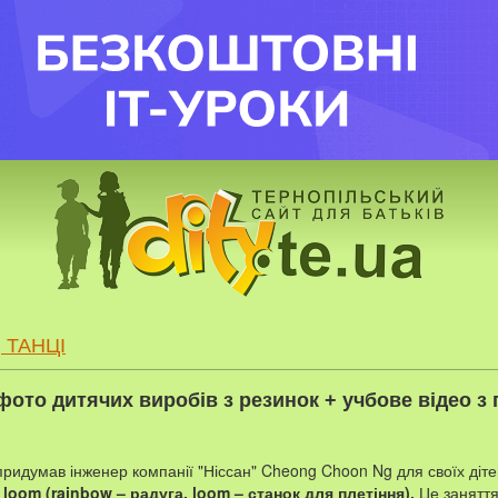
 ТАНЦІ
фото дитячих виробів з резинок + учбове відео з 
придумав інженер компанії "Ніссан" Cheong Choon Ng для своїх діте
 loom (rainbow – радуга, loom – станок для плетіння).
Це заняття