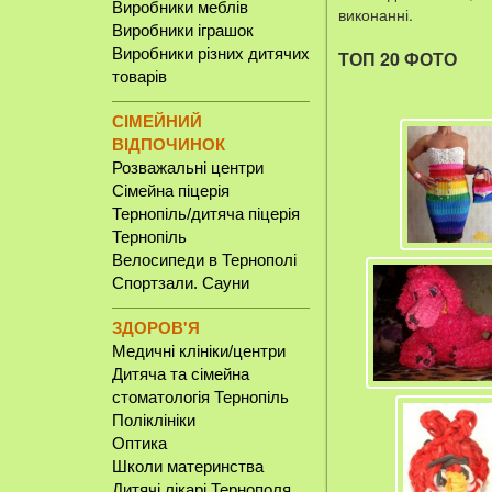
Виробники меблів
виконанні.
Виробники іграшок
Виробники різних дитячих
ТОП 20 ФОТО
товарів
СІМЕЙНИЙ
ВІДПОЧИНОК
Розважальні центри
Сімейна піцерія
Тернопіль/дитяча піцерія
Тернопіль
Велосипеди в Тернополі
Спортзали. Сауни
ЗДОРОВ'Я
Медичні клініки/центри
Дитяча та сімейна
стоматологія Тернопіль
Поліклініки
Оптика
Школи материнства
Дитячі лікарі Тернополя