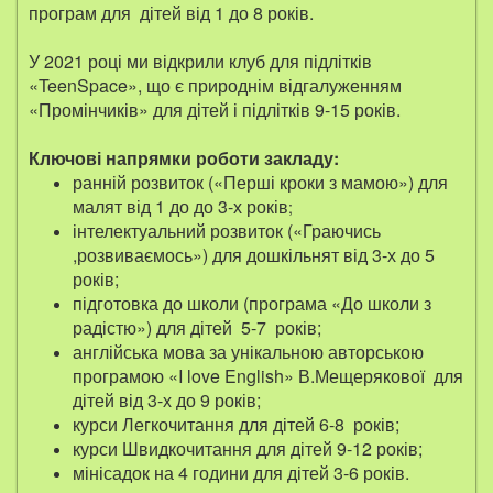
програм для дітей від 1 до 8 років.
У 2021 році ми відкрили клуб для підлітків
«TeenSpace», що є природнім відгалуженням
«Промінчиків» для дітей і підлітків 9-15 років.
Ключові напрямки роботи закладу:
ранній розвиток («Перші кроки з мамою») для
малят від 1 до до 3-х років
;
інтелектуальний розвиток («Граючись
,розвиваємось») для дошкільнят від 3-х до 5
років;
підготовка до школи (програма «До школи з
радістю») для дітей 5-7 років;
англійська мова за унікальною авторською
програмою «I love English» В.Мещерякової для
дітей від 3-х до 9 років;
курси Легкочитання для дітей 6-8 років;
курси Швидкочитання для дітей 9-12 років;
мінісадок на 4 години для дітей 3-6 років.