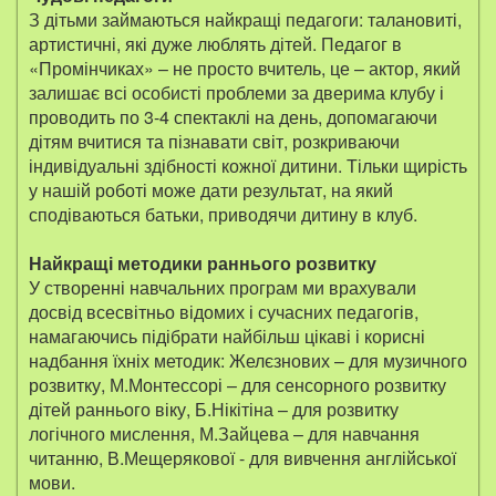
З дітьми займаються найкращі педагоги: талановиті,
артистичні, які дуже люблять дітей. Педагог в
«Промінчиках» – не просто вчитель, це – актор, який
залишає всі особисті проблеми за дверима клубу і
проводить по 3-4 спектаклі на день, допомагаючи
дітям вчитися та пізнавати світ, розкриваючи
індивідуальні здібності кожної дитини. Тільки щирість
у нашій роботі може дати результат, на який
сподіваються батьки, приводячи дитину в клуб.
Найкращі методики раннього розвитку
У створенні навчальних програм ми врахували
досвід всесвітньо відомих і сучасних педагогів,
намагаючись підібрати найбільш цікаві і корисні
надбання їхніх методик: Желєзнових – для музичного
розвитку, М.Монтессорі – для сенсорного розвитку
дітей раннього віку, Б.Нікітіна – для розвитку
логічного мислення, М.Зайцева – для навчання
читанню, В.Мещерякової - для вивчення англійської
мови.