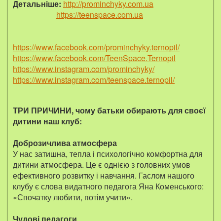
Детальніше:
http://prominchyky.com.ua
https://teenspace.com.ua
https://www.facebook.com/prominchyky.ternopil/
https://www.facebook.com/TeenSpace.Ternopil
https://www.instagram.com/prominchyky/
https://www.instagram.com/teenspace.ternopil/
ТРИ ПРИЧИНИ, чому батьки обирають для своєї
дитини наш клуб:
Доброзичлива атмосфера
У нас затишна, тепла і психологічно комфортна для
дитини атмосфера. Це є однією з головних умов
ефективного розвитку і навчання. Гаслом нашого
клубу є слова видатного педагога Яна Коменського:
«Спочатку любити, потім учити».
Чудові педагоги