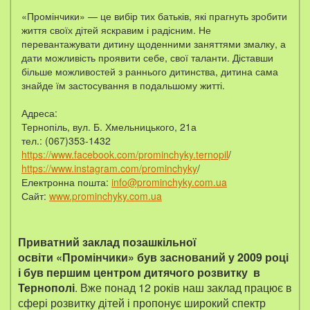
«Промінчики» — це вибір тих батьків, які прагнуть зробити
життя своїх дітей яскравим і радісним. Не
перевантажувати дитину щоденними заняттями змалку, а
дати можливість проявити себе, свої таланти. Діставши
більше можливостей з раннього дитинства, дитина сама
знайде їм застосування в подальшому житті.
Адреса:
Тернопіль, вул. Б. Хмельницького, 21а
тел.: (067)353-1432
https://www.facebook.com/prominchyky.ternopil
/
https://www.instagram.com/prominchyky
/
Електронна пошта:
info@prominchyky.com.ua
Сайт:
www.prominchyky.com.ua
Приватний заклад позашкільної
освіти «Промінчики» був заснований у 2009 році
і був першим центром дитячого розвитку в
Тернополі
. Вже понад 12 років наш заклад працює в
сфері розвитку дітей і пропонує широкий спектр