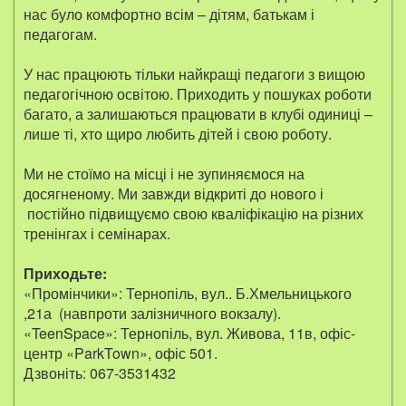
нас було комфортно всім – дітям, батькам і
педагогам.
У нас працюють тільки найкращі педагоги з вищою
педагогічною освітою. Приходить у пошуках роботи
багато, а залишаються працювати в клубі одиниці –
лише ті, хто щиро любить дітей і свою роботу.
Ми не стоїмо на місці і не зупиняємося на
досягненому. Ми завжди відкриті до нового і
постійно підвищуємо свою кваліфікацію на різних
тренінгах і семінарах.
Приходьте:
«Промінчики»: Тернопіль, вул.. Б.Хмельницького
,21а (навпроти залізничного вокзалу).
«TeenSpace»: Тернопіль, вул. Живова, 11в, офіс-
центр «ParkTown», офіс 501.
Дзвоніть: 067-3531432