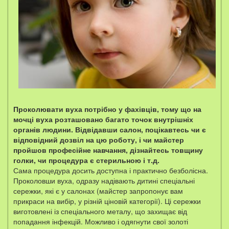
Проколювати вуха потрібно у фахівців, тому що на
мочці вуха розташовано багато точок внутрішніх
органів людини. Відвідавши салон, поцікавтесь чи є
відповідний дозвіл на цю роботу, і чи майстер
пройшов професійне навчання, дізнайтесь товщину
голки, чи процедура є стерильною і т.д.
Сама процедура досить доступна і практично безболісна.
Проколовши вуха, одразу надівають дитині спеціальні
сережки, які є у салонах (майстер запропонує вам
прикраси на вибір, у різній ціновій категорії). Ці сережки
виготовлені із спеціального металу, що захищає від
попадання інфекцій. Можливо і одягнути свої золоті