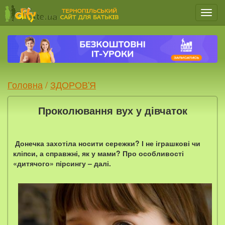
Мен
Головна
/
ЗДОРОВ'Я
Проколювання вух у дівчаток
Донечка захотіла носити сережки? І не іграшкові чи
кліпси, а справжні, як у мами? Про особливості
«дитячого» пірсингу – далі.