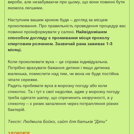
вироби, але незабуваючи при цьому, що вони повинні бути
якомога легшими.
Наступним вашим кроком буде – догляд за місцем
проколювання. Про правильність проведення процедур вас
повинні проінформувати у салоні.
Найвідомішим
способом догляду є промивання місця проколу
спиртовим розчином. Зазвичай рана заживає 1-3
місяці.
Коли проколювати вуха – це справа індивідуальна.
Потрібно врахувати бажання дитини і якщо дитинка
маленька, помислити над тим, чи вона не буде постійна
чіпати сережки.
Радять пробивати вуха в морозну погоду або коли
спекотно. Та і тут є свої недоліки, адже у морозну погоду
треба одягати шапку, що спричинить незручності, а у
спекотну – є ризик запалення через потрапляння різних
бактерій.
Текст: Людмила Бойко, сайт для батьків "Діти"
ЗДОРОВ'Я