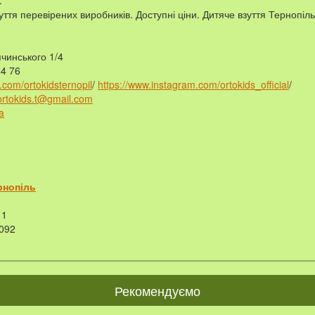
.
уття перевірених виробників. Доступні ціни. Дитяче взуття Тернопіль
пчинського 1/4
64 76
.com/ortokidsternopil
/
https://www.instagram.com/ortokids_official
/
ortokids.t@gmail.com
a
рнопіль
1
092
Рекомендуємо