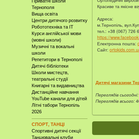
Ортопедичні вироби
Приватні школи
Красиве та якісне вз
Тернополя
Вища освіта
Адреса:
Центри дитячого розвитку
м.Тернопіль, вул.Ку
Робототехніка та IT
тел.: +38 (067) 726 
Курси англійської мови
https://www.facebook
(мовні школи)
Електронна пошта:
Музичні та вокальні
Сайт:
ortokids.com.u
школи
Репетитори в Тернополі
Дитячі бібліотеки
Школи мистецтв,
театральні студії
Дитячі магазини Те
Книгарні та видавництва
Дистанційне навчання
Переглядів сьогодні:
YouTube канали для дітей
Переглядів всього:
4
Літні табори Тернопіль
2026
СПОРТ, ТАНЦІ
Спортивні дитячі секції
Танцювальні клуби