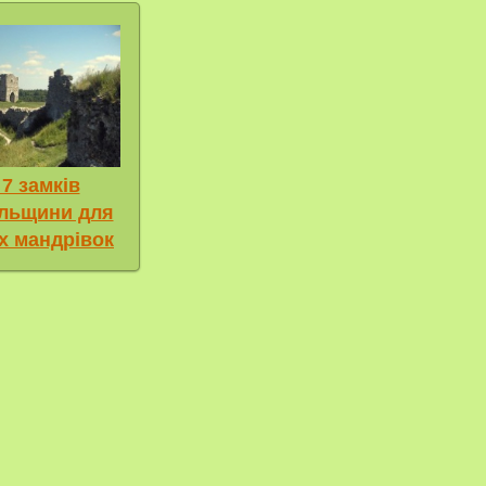
7 замків
ільщини для
х мандрівок