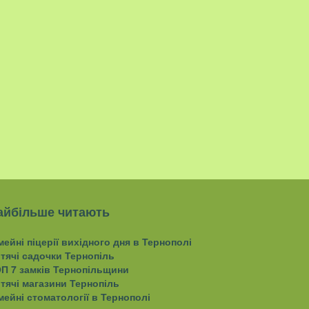
айбільше читають
мейні піцерії вихідного дня в Тернополі
тячі садочки Тернопіль
П 7 замків Тернопільщини
тячі магазини Тернопіль
мейні стоматології в Тернополі