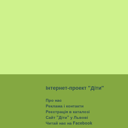
Інтернет-проект "Діти"
Про нас
Реклама і контакти
Реєстрація в каталозі
Сайт "Діти" у Львові
Читай нас на Facebook