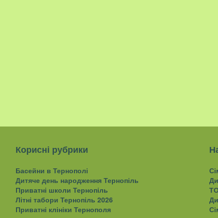
Корисні рубрики
Н
Басейни в Тернополі
Сі
Дитяче день народження Тернопіль
Ди
Приватні школи Тернопіль
ТО
Літні табори Тернопіль 2026
Ди
Приватні клініки Тернополя
Сі