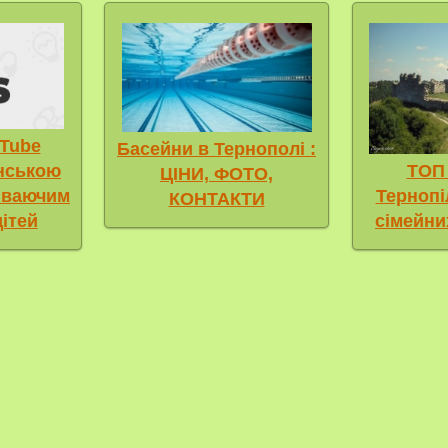
Tube
Басейни в Тернополі :
ТОП 
їнською
ЦІНИ, ФОТО,
Терноп
иваючим
КОНТАКТИ
сімейни
дітей