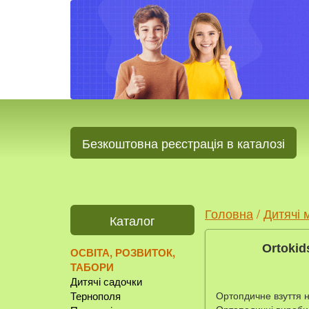
Безкоштовна реєстрація в каталозі
Головна
/
Дитячі 
Каталог
Ortokid
ОСВІТА, РОЗВИТОК,
ТАБОРИ
Дитячі садочки
Ортопдичне взуття на
Тернополя