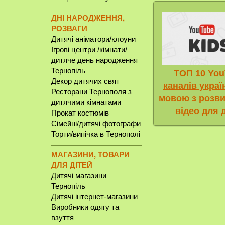
ДНІ НАРОДЖЕННЯ,
РОЗВАГИ
Дитячі аніматори/клоуни
Ігрові центри /кімнати/
дитяче день народження
Тернопіль
ТОП 10 You
Декор дитячих свят
каналів укра
Ресторани Тернополя з
мовою з розв
дитячими кімнатами
відео для 
Прокат костюмів
Сімейні/дитячі фотографи
Торти/випічка в Тернополі
МАГАЗИНИ, ТОВАРИ
ДЛЯ ДІТЕЙ
Дитячі магазини
Тернопіль
Дитячі інтернет-магазини
Виробники одягу та
взуття