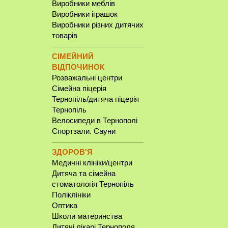
Виробники меблів
Виробники іграшок
Виробники різних дитячих
товарів
СІМЕЙНИЙ
ВІДПОЧИНОК
Розважальні центри
Сімейна піцерія
Тернопіль/дитяча піцерія
Тернопіль
Велосипеди в Тернополі
Спортзали. Сауни
ЗДОРОВ'Я
Медичні клініки/центри
Дитяча та сімейна
стоматологія Тернопіль
Поліклініки
Оптика
Школи материнства
Дитячі лікарі Тернополя