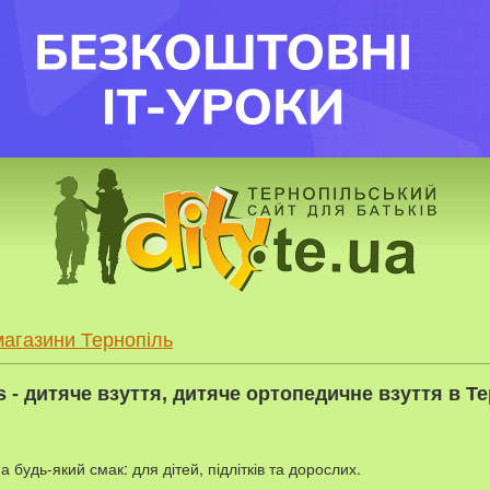
магазини Тернопіль
s - дитяче взуття, дитяче ортопедичне взуття в Т
 будь-який смак: для дітей, підлітків та дорослих.