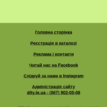
Головна сторінка
Реєстрація в каталозі
Реклама і контакти
Читай нас на Facebook
Слідкуй за нами в Instagram
Адміністрація сайту
dity.te.ua - (067) 902-05-08