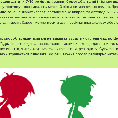
у для дитини 7-10 років: плавання, боротьба, танці і гімнасти
у поставу і розвивають м'язи.
З віком дитина зможе сама вибра
кщо вона не любить спорт, поставу може виправити ортопедичний к
 заважає нахилятися і повертатися, але його ефективність того варт
 за півроку. Корсет можна носити для профілактики сколіозу або л
 способів, який взагалі не вимагає зусиль - стілець-сідло. Це
їзди.
Він розподіляє навантаження таким чином, що дитина може си
них стільців, з яких хочеться схопитися вже через годину. Сутуливши
но - втрачається рівновага. До речі, можна просто регулярно катати