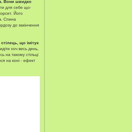
ка. Вони швидко
ти для себе що-
орсет. Його
а. Спина
ордозу до закінчення
 стілець, що імітує
діти хоч весь день,
сь на такому стільці
ся на коні - ефект