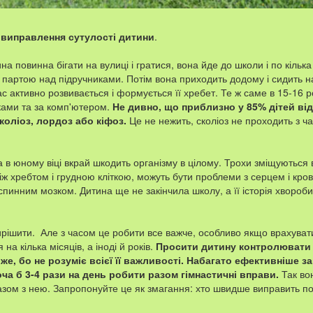
 виправлення сутулості дитини
.
ина повинна бігати на вулиці і гратися, вона йде до школи і по кільк
 партою над підручниками. Потім вона приходить додому і сидить 
с активно розвивається і формується її хребет. Те ж саме в 15-16 
ками та за комп'ютером.
Не дивно, що приблизно у 85% дітей ві
сколіоз, лордоз або кіфоз.
Це не нежить, сколіоз не проходить з ча
в юному віці вкрай шкодить організму в цілому. Трохи зміщуються 
іж хребтом і грудною кліткою, можуть бути проблеми з серцем і кр
спинним мозком. Дитина ще не закінчила школу, а її історія хвороби 
рішити. Але з часом це робити все важче, особливо якщо врахувати
 на кілька місяців, а іноді й років.
Просити дитину контролювати
же, бо не розуміє всієї її важливості. Набагато ефективніше з
ча б 3-4 рази на день робити разом гімнастичні вправи.
Так во
азом з нею. Запропонуйте це як змагання: хто швидше виправить по