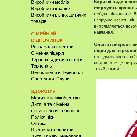
Корисні види спорт
Виробники меблів
формують правильн
Виробники іграшок
небудь підходяще. Я
Виробники різних дитячих
незручно носити, він
товарів
випрямляється всього
навчання.
СІМЕЙНИЙ
ВІДПОЧИНОК
Один з найпростіших
Розважальні центри
сідло для верхової 
Сімейна піцерія
на відміну від звичай
Тернопіль/дитяча піцерія
можна, але це незруч
Тернопіль
такий самий.
Велосипеди в Тернополі
Спортзали. Сауни
ЗДОРОВ'Я
Медичні клініки/центри
Дитяча та сімейна
стоматологія Тернопіль
Поліклініки
Оптика
Школи материнства
Дитячі лікарі Тернополя