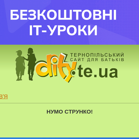
В'Я
НУМО СТРУНКО!