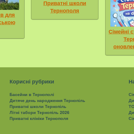
Приватні школи
Тернополя
ів для
нською
Сімейні с
Тер
оновле
Корисні рубрики
Н
Басейни в Тернополі
Сі
Дитяче день народження Тернопіль
Ди
Приватні школи Тернопіль
ТО
Літні табори Тернопіль 2026
Ди
Приватні клініки Тернополя
Сі