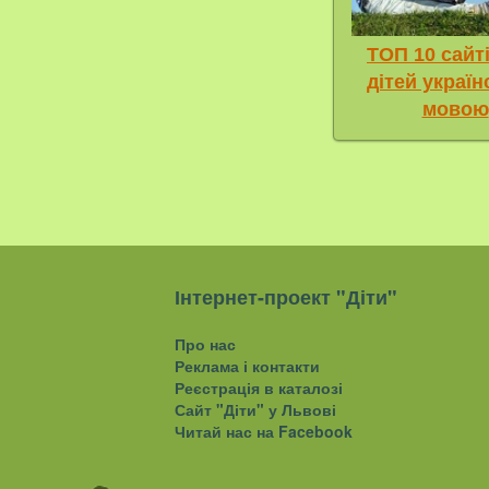
ТОП 10 сайт
дітей украї
мовою
Інтернет-проект "Діти"
Про нас
Реклама і контакти
Реєстрація в каталозі
Сайт "Діти" у Львові
Читай нас на Facebook