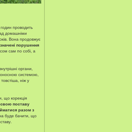
а годин проводить
над домашніми
років. Вона продовжує
дзначені порушення
сом сам по собі, а
внутрішні органи,
овоносною системою,
товстіша, ніж у
, що корекція
 свою поставу
айматися разом з
на буде бачити, що
ставу.