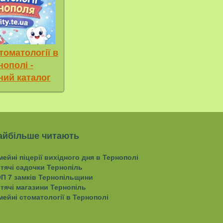
томатології в
нополі -
ний каталог
айбільше читають
мейні піцерії вихідного дня в Тернополі
тячі садочки Тернопіль
П 7 замків Тернопільщини
тячі магазини Тернопіль
мейні стоматології в Тернополі