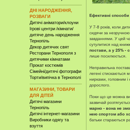
ДНІ НАРОДЖЕННЯ,
Ефективні способи
РОЗВАГИ
Дитячі аніматори/клоуни
У 7-8 років, коли дит
Ігрові центри /кімнати/
сидячи за незручною
дитяче день народження
завданнями. У цей ча
Тернопіль
сутулитися над книж
Декор дитячих свят
постави, а у 25% - 
Ресторани Тернополя з
лише посилюється.
дитячими кімнатами
Прокат костюмів
Неправильна постава 
Сімейні/дитячі фотографи
легені стискаються м
Торти/випічка в Тернополі
нирками, головним і 
дорослого.
МАГАЗИНИ, ТОВАРИ
ДЛЯ ДІТЕЙ
Поки що це можна ви
Дитячі магазини
зазвичай розтягується
Тернопіль
марно - вона не змо
нею спортом або хо
Дитячі інтернет-магазини
батьки стараються р
Виробники одягу та
взуття