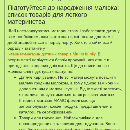
Підготуйтеся до народження малюка:
список товарів для легкого
материнства
Щоб насолоджуватись материнством і забезпечити дитину
всім необхідним, вам варто знати, які товари для мам і
дітей знадобляться в першу чергу. Хочете знайти все й
одразу - завітайте у
інтернет-магазин дитячих товарів Mams family
. В
асортименті налічується безліч продукції, яка стане в
пригоді вже з перших днів життя. Ще до появи на світ
малюка слід підготувати наступне:
Дитяче харчування. Не всі матері можуть потішити
малечу грудним молоком, а тому гідною заміною чи
доповненням є молочні суміші. Від їх якості залежить,
як малеча почуватиметься та як розвиватиметься.
Інтернет-магазин МАМС фемілі має що
запропонувати, кожен продукт, представлений в
каталозі, та сертифікований.
Товари для годування. Найважливішою для
новонароджених є пляшечка для годування. Вона
має бути не лише якісною й екологічно безпечною, а