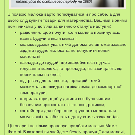
З появою малюка варто попіклуватися й про себе, а для
цього слід купити товари для материнства. Вашими вірними
помічниками у догляді за дитиною стануть наступні:
радіоняня, щоб почути, коли малеча прокинулась,
навіть будучи в іншій кімнаті;
молоковідсмоктувач, який допомагає автоматизовано
зцідити грудне молоко та не допустити появи
мастопатії;
накладки до грудей, що знадобляться під час
годування малюка, та прокладки, які захищають від
появи плям на одязі;
підігрівач для пляшечки, пристрій, який
максимально швидко нагріває вміст до комфортної
температури;
стерилізатори, щоб у дитини все було чистим і
безпечним при контакті зі шкірою, ротиком;
контейнери для зберігання грудного молока для
матусь, які полюбляють підготуватись заздалегідь.
Ці товари і не тільки пропонує придбати магазин Мамс
Фамілі. В каталозі ви знайдете безліч продукції для малечі,