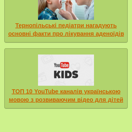
Тернопільські педіатри нагадують
основні факти про лікування аденоїдів
ТОП 10 YouTube каналів українською
мовою з розвиваючим відео для дітей