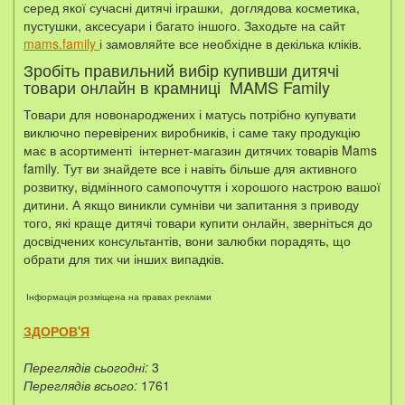
серед якої сучасні дитячі іграшки, доглядова косметика,
пустушки, аксесуари і багато іншого. Заходьте на сайт
mams.family
і замовляйте все необхідне в декілька кліків.
Зробіть правильний вибір купивши дитячі
товари онлайн в крамниці MAMS Family
Товари для новонароджених і матусь потрібно купувати
виключно перевірених виробників, і саме таку продукцію
має в асортименті інтернет-магазин дитячих товарів Mams
family. Тут ви знайдете все і навіть більше для активного
розвитку, відмінного самопочуття і хорошого настрою вашої
дитини. А якщо виникли сумніви чи запитання з приводу
того, які краще дитячі товари купити онлайн, зверніться до
досвідчених консультантів, вони залюбки порадять, що
обрати для тих чи інших випадків.
Інформація розміщена на правах реклами
ЗДОРОВ'Я
Переглядів сьогодні:
3
Переглядів всього:
1761