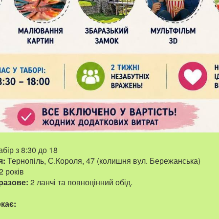
бір з 8:30 до 18
я:
Тернопіль, С.Короля, 47 (колишня вул. Бережанська)
2 років
разове:
2 ланчі та повноцінний обід.
екає: