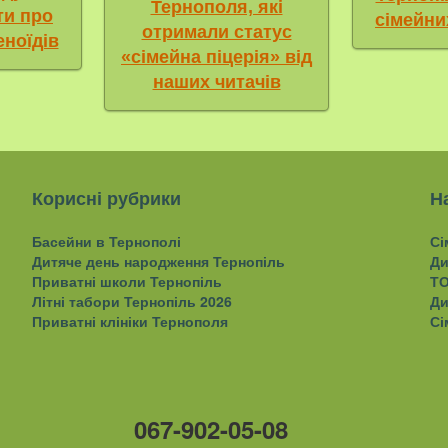
Тернополя, які
ти про
сімейни
отримали статус
еноїдів
«сімейна піцерія» від
наших читачів
Корисні рубрики
Н
Басейни в Тернополі
Сі
Дитяче день народження Тернопіль
Ди
Приватні школи Тернопіль
ТО
Літні табори Тернопіль 2026
Ди
Приватні клініки Тернополя
Сі
067-902-05-08