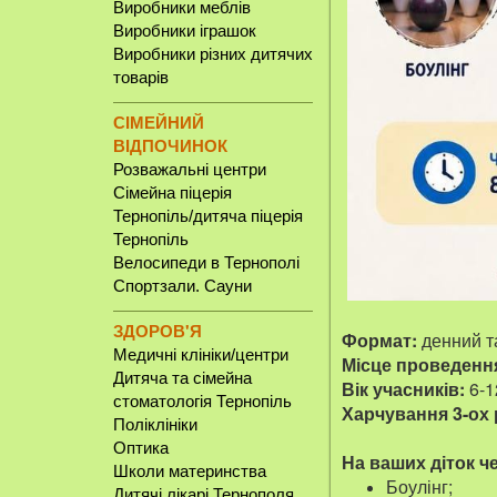
Виробники меблів
Виробники іграшок
Виробники різних дитячих
товарів
СІМЕЙНИЙ
ВІДПОЧИНОК
Розважальні центри
Сімейна піцерія
Тернопіль/дитяча піцерія
Тернопіль
Велосипеди в Тернополі
Спортзали. Сауни
ЗДОРОВ'Я
Формат:
денний та
Медичні клініки/центри
Місце проведенн
Дитяча та сімейна
Вік учасників:
6-1
стоматологія Тернопіль
Харчування 3-ох 
Поліклініки
Оптика
На ваших діток ч
Школи материнства
Боулінг;
Дитячі лікарі Тернополя