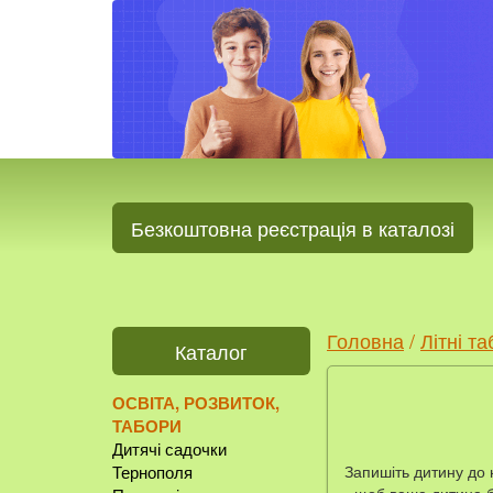
Безкоштовна реєстрація в каталозі
Головна
/
Літні т
Каталог
ОСВІТА, РОЗВИТОК,
ТАБОРИ
Дитячі садочки
Запишіть дитину до 
Тернополя