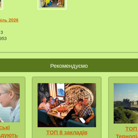
піль 2026
3
953
Рекомендуємо
ські
ТОП 
ТОП 8 закладів
адують
Терноп