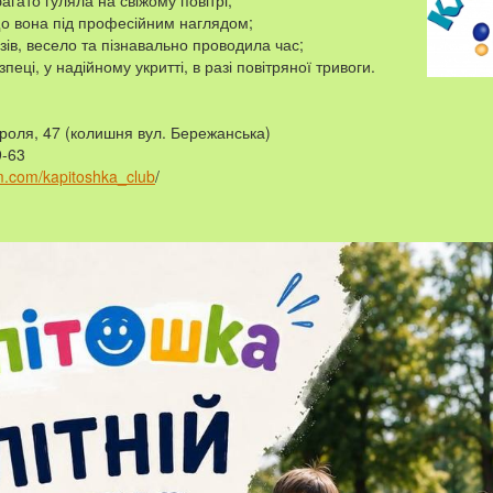
агато гуляла на свіжому повітрі;
що вона під професійним наглядом;
зів, весело та пізнавально проводила час;
пеці, у надійному укритті, в разі повітряної тривоги.
ороля, 47 (колишня вул. Бережанська)
9-63
m.com/kapitoshka_club
/