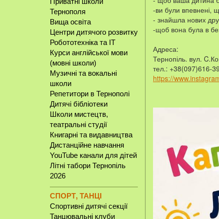
- щоб ваша дитина б
Приватні школи
-ви були впевнені, 
Тернополя
- знайшла нових дру
Вища освіта
-щоб вона була в без
Центри дитячого розвитку
Робототехніка та IT
Адреса:
Курси англійської мови
Тернопіль. вул. C.К
(мовні школи)
тел.: +38(097)616-3
Музичні та вокальні
https://www.instagra
школи
Репетитори в Тернополі
Дитячі бібліотеки
Школи мистецтв,
театральні студії
Книгарні та видавництва
Дистанційне навчання
YouTube канали для дітей
Літні табори Тернопіль
2026
СПОРТ, ТАНЦІ
Спортивні дитячі секції
Танцювальні клуби