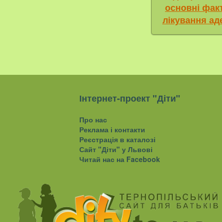
основні фак
лікування ад
Інтернет-проект "Діти"
Про нас
Реклама і контакти
Реєстрація в каталозі
Сайт "Діти" у Львові
Читай нас на Facebook