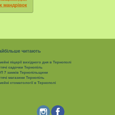
х мандрівок
айбільше читають
мейні піцерії вихідного дня в Тернополі
тячі садочки Тернопіль
П 7 замків Тернопільщини
тячі магазини Тернопіль
мейні стоматології в Тернополі