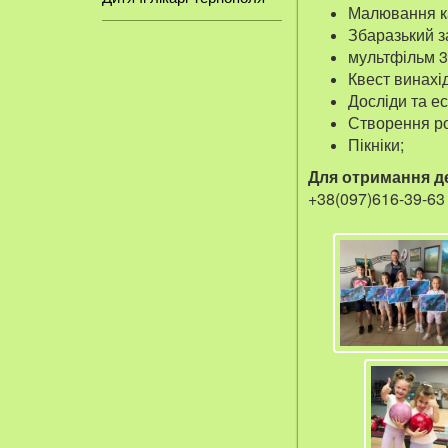
Малювання к
Збаразький з
мультфільм 3
Квест винахід
Досліди та е
Створення ро
Пікніки;
Для отримання де
+38(097)616-39-63