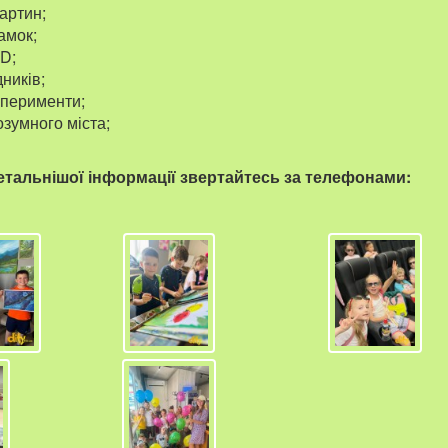
артин;
амок;
D;
ників;
сперименти;
зумного міста;
тальнішої інформації звертайтесь за телефонами: