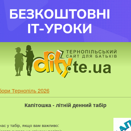
абори Тернопіль 2026
Капітошка - літній денний табір
нас у табір, якщо вам важливо: