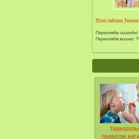
Літні табори Терно
Переглядів сьогодні:
Переглядів всього:
7
Тернопіль
педіатри наг