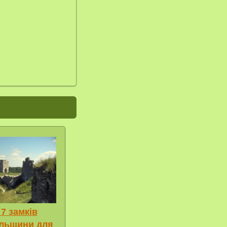
7 замків
ільщини для