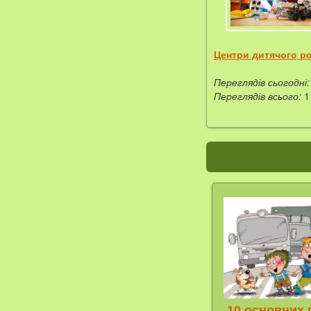
Центри дитячого р
Переглядів сьогодні:
Переглядів всього:
1
10 основних 