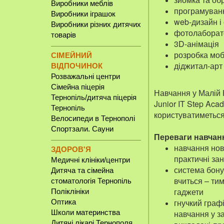
Виробники меблів
програмуван
Виробники іграшок
web-дизайн і
Виробники різних дитячих
фотолаборато
товарів
3D-анімація
розробка моб
СІМЕЙНИЙ
діджитал-арт 
ВІДПОЧИНОК
Розважальні центри
Сімейна піцерія
Навчання у Малій 
Тернопіль/дитяча піцерія
Junior IT Step Aca
Тернопіль
користуватиметься
Велосипеди в Тернополі
Спортзали. Сауни
Переваги навчанн
навчання ново
ЗДОРОВ'Я
практичні зан
Медичні клініки/центри
система бонус
Дитяча та сімейна
вчиться – ти
стоматологія Тернопіль
гаджети
Поліклініки
гнучкий графі
Оптика
навчання у з
Школи материнства
Дитячі лікарі Тернополя