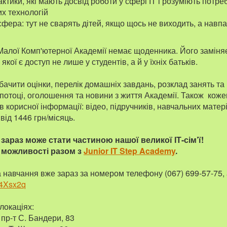
ктики, які мають досвід роботи у сфері ІТ і розуміють потре
х технологій
фера: тут не сварять дітей, якщо щось не виходить, а навп
 Малої Комп'ютерної Академії немає щоденника. Його заміня
якої є доступ не лише у студентів, а й у їхніх батьків.
ачити оцінки, перелік домашніх завдань, розклад занять та 
а потоці, оголошення та новини з життя Академії. Також коже
ів корисної інформації: відео, підручників, навчальних матері
від 1446 грн/місяць.
зараз може стати частиною нашої великої ІТ-сім’ї
!
і можливості разом з
Junior IT Step Academy
.
 навчання вже зараз за номером телефону (067) 699-57-75,
/34Xsx2q
локаціях:
 пр-т С. Бандери, 83