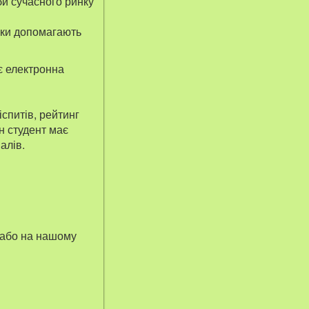
би сучасного ринку
аки допомагають
є електронна
іспитів, рейтинг
н студент має
алів.
 або на нашому