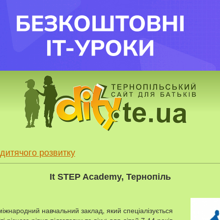
дитячого розвитку
It STEP Academy, Тернопіль
міжнародний навчальний заклад, який спеціалізується