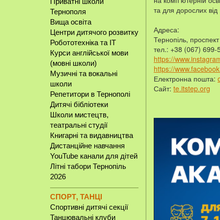
на комп'ютерній освіт
Приватні школи
та для дорослих від 
Тернополя
Вища освіта
Адреса:
Центри дитячого розвитку
Тернопіль, проспект 
Робототехніка та IT
тел.: +38 (067) 699-
Курси англійської мови
https://www.instagram
(мовні школи)
https://www.facebook
Музичні та вокальні
Електронна пошта:
школи
Сайт:
te.itstep.org
Репетитори в Тернополі
Дитячі бібліотеки
Школи мистецтв,
театральні студії
Книгарні та видавництва
Дистанційне навчання
YouTube канали для дітей
Літні табори Тернопіль
2026
СПОРТ, ТАНЦІ
Спортивні дитячі секції
Танцювальні клуби