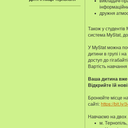
викладачі-пра
інформаційни
дружня атмос
Також у студентів
система MyStat, до 
У MyStat можна поб
дитини в групі і н
доступ до гігабайт
Вартість навчання 
Ваша дитина вже 
Відкрийте їй нов
Бронюйте місце на
сайті:
https://bit.ly
Навчаємо на двох 
м. Тернопіль,