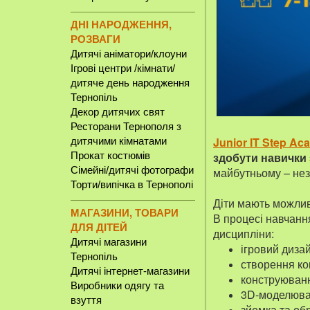
ДНІ НАРОДЖЕННЯ,
РОЗВАГИ
Дитячі аніматори/клоуни
Ігрові центри /кімнати/
дитяче день народження
Тернопіль
Декор дитячих свят
Ресторани Тернополя з
Junior IT Step A
дитячими кімнатами
здобути навички 
Прокат костюмів
Сімейні/дитячі фотографи
майбутньому – нез
Торти/випічка в Тернополі
Діти мають можливі
МАГАЗИНИ, ТОВАРИ
В процесі навчання
ДЛЯ ДІТЕЙ
дисципліни:
Дитячі магазини
ігровий диза
Тернопіль
створення ко
Дитячі інтернет-магазини
конструюванн
Виробники одягу та
3D-моделюван
взуття
зйомка та об