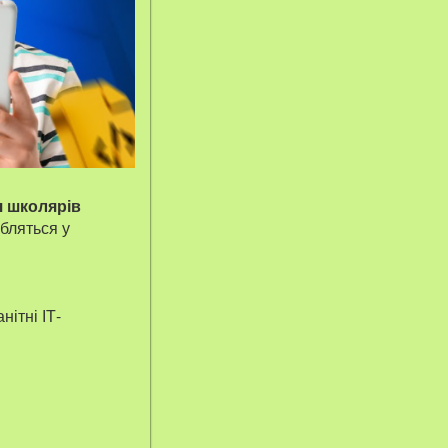
я школярів
бляться у
ітні ІТ-