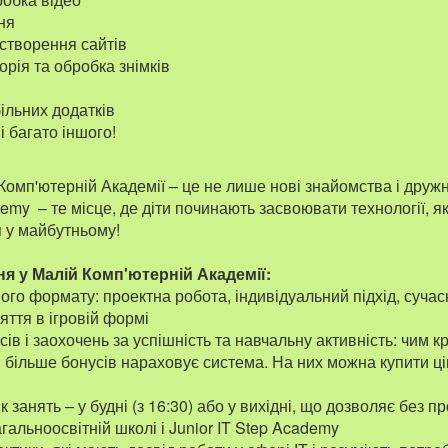
ня
 створення сайтів
рія та обробка знімків
ільних додатків
і багато іншого!
Комп'ютерній Академії – це не лише нові знайомства і дру
demy – те місце, де діти починають засвоювати технології, я
 у майбутньому!
я у Малій Комп'ютерній Академії:
го формату: проектна робота, індивідуальний підхід, сучасн
яття в ігровій формі
ів і заохочень за успішність та навчальну активність: чим 
м більше бонусів нараховує система. На них можна купити цін
к занять – у будні (з 16:30) або у вихідні, що дозволяє без 
агальноосвітній школі і Junior IT Step Academy