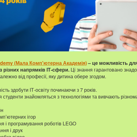
cademy (Мала Комп'ютерна Академія)
– це можливість дл
з різних напрямків ІТ-сфери.
Ці знання гарантовано знадо
алежно від професії, яку дитина обере згодом.
сть здобути ІТ-освіту починаючи з 7 років.
 студенти знайомляться з технологіями та вивчають різноман
йн
мп’ютерних ігор
я і програмування роботів LEGO
ня і друк
робка відео