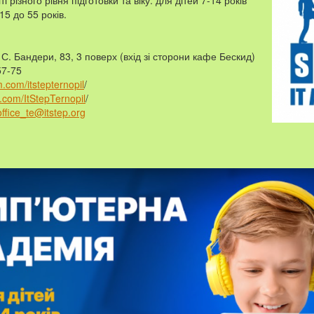
і різного рівня підготовки та віку: для дітей 7-14 років
15 до 55 років.
С. Бандери, 83, 3 поверх (вхід зі сторони кафе Бескид)
57-75
.com/itstepternopil
/
.com/ItStepTernopil
/
office_te@itstep.org