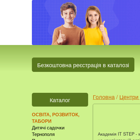
Безкоштовна реєстрація в каталозі
Головна
/
Центри 
Каталог
ОСВІТА, РОЗВИТОК,
ТАБОРИ
Дитячі садочки
Академія IT STEP - 
Тернополя