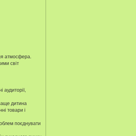
жня атмосфера.
кими світ
і аудиторії,
краще дитина
ні товари і
проблем поєднувати