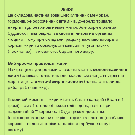
Жири
Це складова частина зовнішніх клітинних мембран,
гормонів, жиророзчинних вітамінів, джерело тривалої
енергії і т.д. Без жирів немає життя. Але жири є різні за
будовою, і, відповідно, за своїм впливом на організм
людини. Тому при складанні раціону важливо вибирати
корисні жири та обмежувати вживання тугоплавких
(насичених) – яловичого, баранячого жиру.
Вибираємо правильні жири
Найкращими джерелами є такі, які містять
мононенасичені
жири
(оливкова олія, топлене масло, смалець, внутрішній
жир птиці) та
омега-3 жирні кислоти
(лляна олія, жирна
риба, риб’ячий жир).
Важливий момент – жири містять багато калорій (9 кал в 1
грамі), тому 1 столової ложки олії в день, навіть при
надзвичайній її корисності буде цілком достатньо.
Інші джерела корисних жирів – горіхи та насіння (особливо
корисні – волоські горіхи та насіння гарбуза, льону і
сезаму).