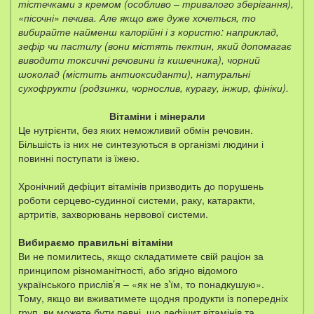
тістечками з кремом (особливо – тривалого зберігання),
«пісочні» печива. Але якщо вже дуже хочеться, то
вибирайте найменш калорійні і з користю: наприклад,
зефір чи пастилу (вони містять пектин, який допомагає
виводити токсичні речовини із кишечника), чорний
шоколад (містить антиоксиданти), натуральні
сухофрукти (родзинки, чорнослив, курагу, інжир, фініки).
Вітаміни і мінерали
Це нутрієнти, без яких неможливий обмін речовин.
Більшість із них не синтезуються в організмі людини і
повинні поступати із їжею.
Хронічний дефіцит вітамінів призводить до порушень
роботи серцево-судинної системи, раку, катаракти,
артритів, захворювань нервової системи.
Вибираємо правильні вітаміни
Ви не помилитесь, якщо складатимете свій раціон за
принципом різноманітності, або згідно відомого
українського прислів’я – «як не з’їм, то понадкушую».
Тому, якщо ви вживатимете щодня продукти із попередніх
груп, ви можете бути певні, що дефіцит вітамінів та