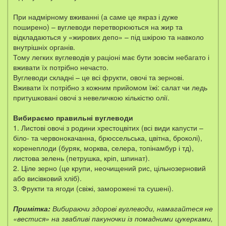
При надмірному вживанні (а саме це якраз і дуже
поширено) – вуглеводи перетворюються на жир та
відкладаються у «жирових депо» – під шкірою та навколо
внутрішніх органів.
Тому легких вуглеводів у раціоні має бути зовсім небагато і
вживати їх потрібно нечасто.
Вуглеводи складні – це всі фрукти, овочі та зернові.
Вживати їх потрібно з кожним прийомом їжі: салат чи ледь
притушковані овочі з невеличкою кількістю олії.
Вибираємо правильні вуглеводи
1. Листові овочі з родини хрестоцвітих (всі види капусти –
біло- та червонокачанна, брюссельська, цвітна, броколі),
коренеплоди (буряк, морква, селера, топінамбур і тд),
листова зелень (петрушка, кріп, шпинат).
2. Ціле зерно (це крупи, неочищений рис, цільнозерновий
або висівковий хліб).
3. Фрукти та ягоди (свіжі, заморожені та сушені).
Примітка:
Вибираючи здорові вуглеводи, намагайтеся не
«вестися» на звабливі пакуночки із помадними цукерками,