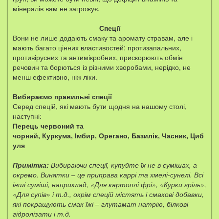
мінералів вам не загрожує.
Спеції
Вони не лише додають смаку та аромату стравам, але і
мають багато цінних властивостей: протизапальних,
противірусних та антимікробних, прискорюють обмін
речовин та борються із різними хворобами, нерідко, не
менш ефективно, ніж ліки.
Вибираємо правильні спеції
Серед спецій, які мають бути щодня на нашому столі,
наступні:
Перець червоний та
чорний, Куркума, Імбир, Орегано, Базилік, Часник, Циб
уля
Примітка:
Вибираючи спеції, купуйте їх не в сумішах, а
окремо. Винятки – це приправа каррі та хмелі-сунелі. Всі
інші суміші, наприклад, «Для картоплі фрі», «Курки гріль»,
«Для супів» і т.д., окрім спецій містять і смакові добавки,
які покращують смак їжі – глутамат натрію, білкові
гідролізати і т.д.