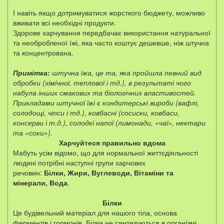
І навіть якщо дотримуватися жорсткого бюджету, можливо
вживати всі необхідні продукти.
Здорове харчування передбачає використання натуральної
та необробленої їжі, яка часто коштує дешевше, ніж штучна
та концентрована.
Примітка:
штучна їжа, це та, яка пройшла певний вид
обробки (хімічної, теплової і тд.), в результаті чого
набула інших смакових та біологічних властивостей.
Прикладами штучної їжі є кондитерські вироби (вафлі,
солодощі, чіпси і тд.), ковбасні (сосиски, ковбаси,
консерви і т.д.), солодкі напої (лимонади, «чаї», нектари
та «соки»).
Харчуйтеся правильно вдома
Мабуть усім відомо, що для нормальної життєдіяльності
людині потрібні наступні групи харчових
речовин:
Білки, Жири, Вуглеводи, Вітаміни та
мінерали, Вода
.
Білки
Це будівельний матеріал для нашого тіла, основа
ферментів і гормонів. Білки не синтезуються в організмі,