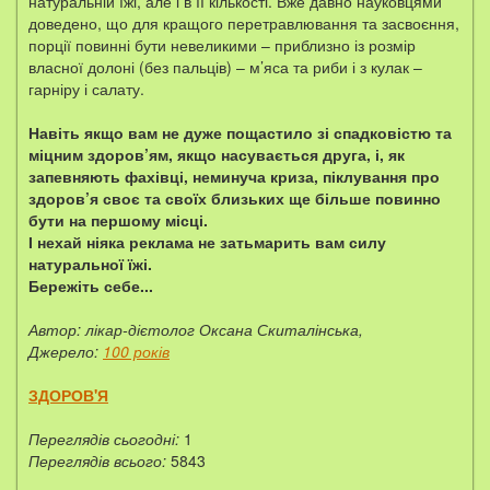
натуральній їжі, але і в її кількості. Вже давно науковцями
доведено, що для кращого перетравлювання та засвоєння,
порції повинні бути невеликими – приблизно із розмір
власної долоні (без пальців) – м’яса та риби і з кулак –
гарніру і салату.
Навіть якщо вам не дуже пощастило зі спадковістю та
міцним здоров’ям, якщо насувається друга, і, як
запевняють фахівці, неминуча криза, піклування про
здоров’я своє та своїх близьких ще більше повинно
бути на першому місці.
І нехай ніяка реклама не затьмарить вам силу
натуральної їжі.
Бережіть себе...
Автор: лікар-дієтолог Оксана Скиталінська,
Джерело:
100 років
ЗДОРОВ'Я
Переглядів сьогодні:
1
Переглядів всього:
5843