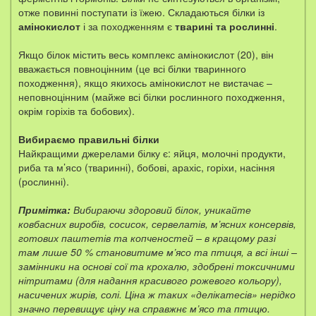
отже повинні поступати із їжею. Складаються білки із
амінокислот
і за походженням є
тварині та рослинні
.
Якщо білок містить весь комплекс амінокислот (20), він
вважається повноцінним (це всі білки тваринного
походження), якщо якихось амінокислот не вистачає –
неповноцінним (майже всі білки рослинного походження,
окрім горіхів та бобових).
Вибираємо правильні білки
Найкращими джерелами білку є: яйця, молочні продукти,
риба та м’ясо (тваринні), бобові, арахіс, горіхи, насіння
(рослинні).
Примітка:
Вибираючи здоровий білок, уникайте
ковбасних виробів, сосисок, сервелатів, м’ясних консервів,
готових паштетів та копченостей – в кращому разі
там лише 50 % становитиме м’ясо та птиця, а всі інші –
замінники на основі сої та крохалю, здобрені токсичними
нітритами (для надання красивого рожевого кольору),
насичених жирів, солі. Ціна ж таких «делікатесів» нерідко
значно перевищує ціну на справжнє м’ясо та птицю.