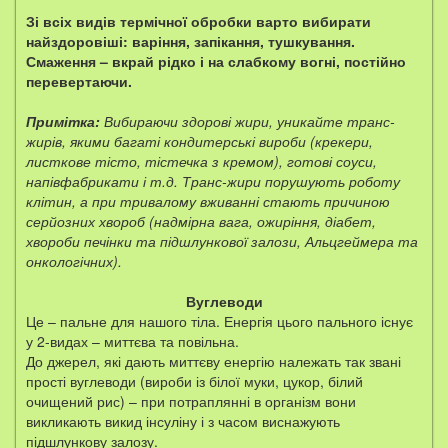
Зі всіх видів термічної обробки варто вибирати
найздоровіші: варіння, запікання, тушкування.
Смаження – вкрай рідко і на слабкому вогні, постійно
перевертаючи.
Примітка:
Вибираючи здорові жири, уникайте транс-
жирів, якими багаті кондитерські вироби (крекери,
листкове тісто, тістечка з кремом), готові соуси,
напівфабрикати і т.д. Транс-жири порушують роботу
клітин, а при тривалому вживанні стають причиною
серйозних хвороб (надмірна вага, ожиріння, діабет,
хвороби печінки та підшлункової залози, Альцгеймера та
онкологічних).
Вуглеводи
Це – пальне для нашого тіла. Енергія цього пального існує
у 2-видах – миттєва та повільна.
До джерел, які дають миттєву енергію належать так звані
прості вуглеводи (вироби із білої муки, цукор, білий
очищений рис) – при потраплянні в організм вони
викликають викид інсуліну і з часом виснажують
підшлункову залозу.