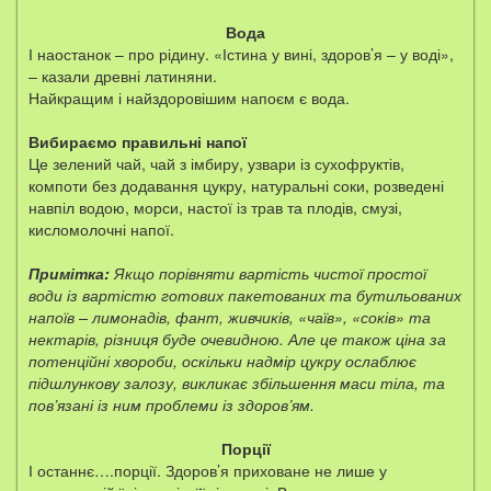
Вода
І наостанок – про рідину. «Істина у вині, здоров’я – у воді»,
– казали древні латиняни.
Найкращим і найздоровішим напоєм є вода.
Вибираємо правильні напої
Це зелений чай, чай з імбиру, узвари із сухофруктів,
компоти без додавання цукру, натуральні соки, розведені
навпіл водою, морси, настої із трав та плодів, смузі,
кисломолочні напої.
Примітка:
Якщо порівняти вартість чистої простої
води із вартістю готових пакетованих та бутильованих
напоїв – лимонадів, фант, живчиків, «чаїв», «соків» та
нектарів, різниця буде очевидною. Але це також ціна за
потенційні хвороби, оскільки надмір цукру ослаблює
підшлункову залозу, викликає збільшення маси тіла, та
пов’язані із ним проблеми із здоров’ям.
Порції
І останнє….порції. Здоров’я приховане не лише у