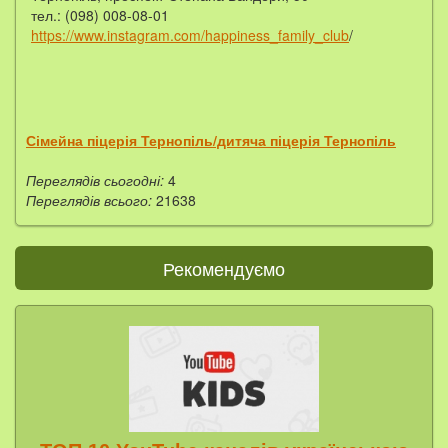
тел.: (098) 008-08-01
https://www.instagram.com/happiness_family_club
/
Сімейна піцерія Тернопіль/дитяча піцерія Тернопіль
Переглядів сьогодні:
4
Переглядів всього:
21638
Рекомендуємо