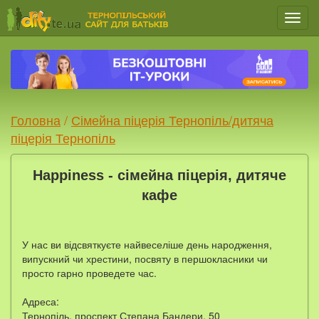
Мен
Головна
/
Сімейна піцерія Тернопіль/дитяча
піцерія Тернопіль
Happiness - cімейна піцерія, дитяче
кафе
У нас ви відсвяткуєте найвеселіше день народження,
випускний чи хрестини, посвяту в першокласники чи
просто гарно проведете час.
Адреса:
Тернопіль, проспект Степана Бандери, 50