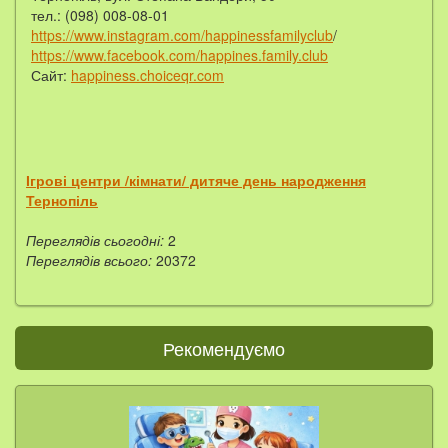
тел.: (098) 008-08-01
https://www.instagram.com/happinessfamilyclub
/
https://www.facebook.com/happines.family.club
Сайт:
happiness.choiceqr.com
Ігрові центри /кімнати/ дитяче день народження
Тернопіль
Переглядів сьогодні:
2
Переглядів всього:
20372
Рекомендуємо