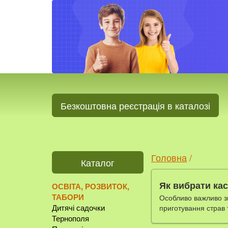
Безкоштовна реєстрація в каталозі
Головна
/
Каталог
ОСВІТА, РОЗВИТОК,
Як вибрати кас
ТАБОРИ
Особливо важливо зв
приготування страв т
Дитячі садочки
Тернополя