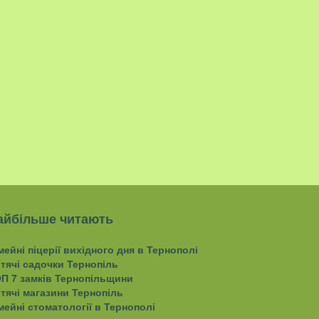
айбільше читають
мейні піцерії вихідного дня в Тернополі
тячі садочки Тернопіль
П 7 замків Тернопільщини
тячі магазини Тернопіль
мейні стоматології в Тернополі