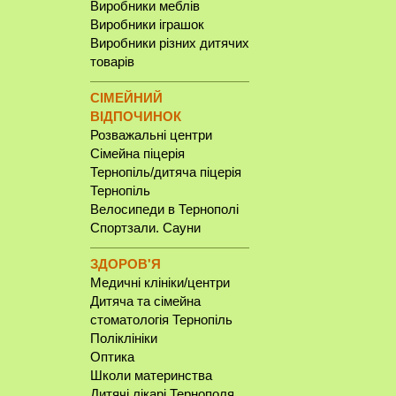
Виробники меблів
Виробники іграшок
Виробники різних дитячих
товарів
СІМЕЙНИЙ
ВІДПОЧИНОК
Розважальні центри
Сімейна піцерія
Тернопіль/дитяча піцерія
Тернопіль
Велосипеди в Тернополі
Спортзали. Сауни
ЗДОРОВ'Я
Медичні клініки/центри
Дитяча та сімейна
стоматологія Тернопіль
Поліклініки
Оптика
Школи материнства
Дитячі лікарі Тернополя