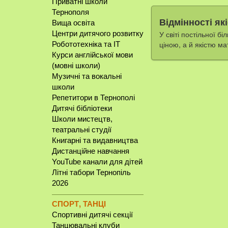
Приватні школи
Тернополя
Відмінності які
Вища освіта
Центри дитячого розвитку
У світі постільної 
ціною, а й якістю м
Робототехніка та IT
Курси англійської мови
(мовні школи)
Музичні та вокальні
школи
Репетитори в Тернополі
Дитячі бібліотеки
Школи мистецтв,
театральні студії
Книгарні та видавництва
Дистанційне навчання
YouTube канали для дітей
Літні табори Тернопіль
2026
СПОРТ, ТАНЦІ
Спортивні дитячі секції
Танцювальні клуби