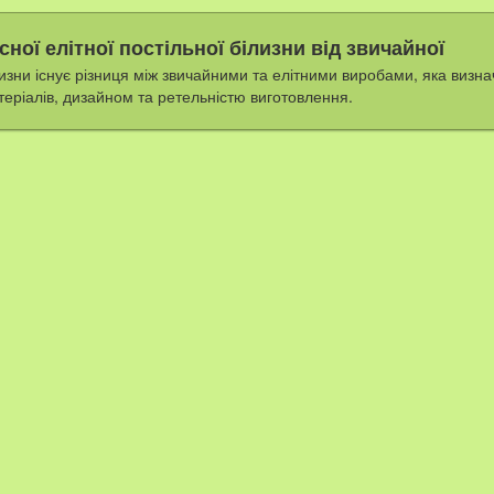
сної елітної постільної білизни від звичайної
білизни існує різниця між звичайними та елітними виробами, яка визн
атеріалів, дизайном та ретельністю виготовлення.