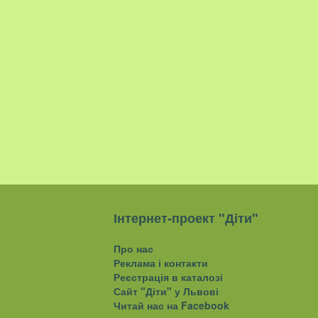
Інтернет-проект "Діти"
Про нас
Реклама і контакти
Реєстрація в каталозі
Сайт "Діти" у Львові
Читай нас на Facebook