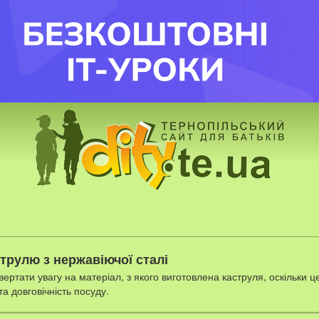
трулю з нержавіючої сталі
ертати увагу на матеріал, з якого виготовлена каструля, оскільки це
а довговічність посуду.