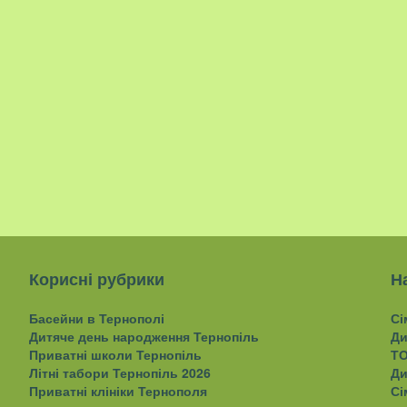
Корисні рубрики
Н
Басейни в Тернополі
Сі
Дитяче день народження Тернопіль
Ди
Приватні школи Тернопіль
ТО
Літні табори Тернопіль 2026
Ди
Приватні клініки Тернополя
Сі