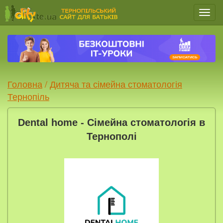
Мен
Головна
/
Дитяча та сімейна стоматологія
Тернопіль
Dental home - Сімейна стоматологія в
Тернополі