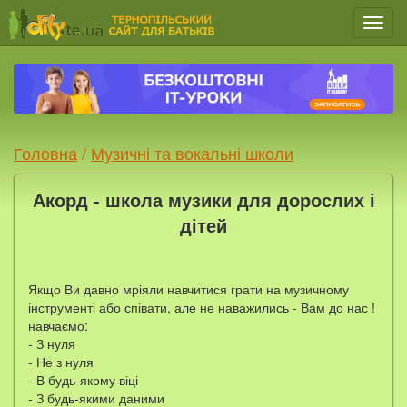
Мен
Головна
/
Музичні та вокальні школи
Акорд - школа музики для дорослих і
дітей
Якщо Ви давно мріяли навчитися грати на музичному
інструменті або співати, але не наважились - Вам до нас !
навчаємо:
- З нуля
- Не з нуля
- В будь-якому віці
- З будь-якими даними