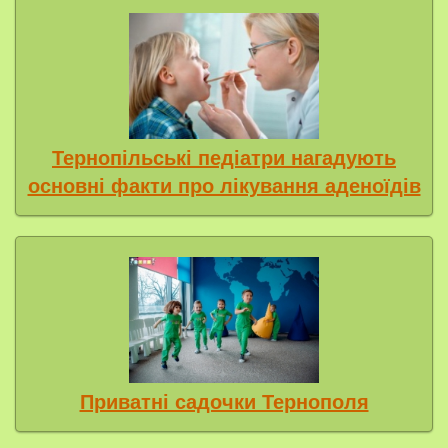
Тернопільські педіатри нагадують
основні факти про лікування аденоїдів
Приватні садочки Тернополя