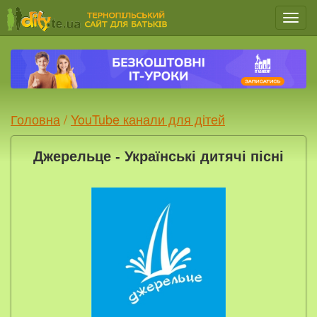
Мен
Головна
/
YouTube канали для дітей
Джерельце - Українські дитячі пісні