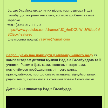
Багато Українських дитячих пісень композитора Надії
Галабурди, на різну тематику, всі пісні зроблені в стилі
караоке.
тел.: (098) 917-11-79
https://www.youtube.com/channel/UC_6mDOUlWIUW6jba0M
SOEcw/featured
Електронна пошта:
vaswwe@gmail.com
Запрошуємо вас поринути у співанку нашого роду
із
композитором дитячої музики Надією Галабурдою та її
учнями.
Разом з бджілками, пташками, звірятами,
помилуймося пробудженням літнього ранку,
прислухаймося, про що співає пташина, відчуймо запах
рідної землі, скупаймося в сонячній повені Божої ласки....
Дитячий композитор Надія Галабурда