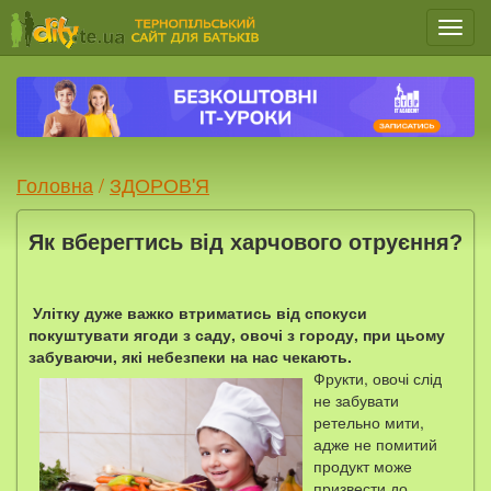
Мен
Головна
/
ЗДОРОВ'Я
Як вберегтись від харчового отруєння?
Улітку дуже важко втриматись від спокуси
покуштувати ягоди з саду, овочі з городу, при цьому
забуваючи, які небезпеки на нас чекають.
Фрукти, овочі слід
не забувати
ретельно мити,
адже не помитий
продукт може
призвести до