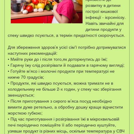
розвитку в дитини
гострої кишкової
інфекції - ієрсиніозу.
Навіть звичайні для
дитини продукти у
спеку швидко псуються, а термін придатності скорочується.
Для збереження здоров’я усієї сім'ї потрібно дотримуватися
наступних рекомендацій:
• Мийте руки до і після того,як доторкнутись до їжі;
• Гарячу їжу слід розігрівати й подавати в гарячому вигляді;
• Готуйте м'ясо і молочні продукти при температурі не
нижче 70 градусів;
• Продукти, які швидко псуються, можна тримати не в
холодильнику не більше 2-х годин, у спеку час зберігання
зменшується;
• Після приготування з сирого м’яса посуд необхідно
вимити дуже ретельно, а обробну дошку краще відчистити
жорсткою губкою;
• Під час приготування і розігрівання їжі в мікрохвильовій
печі періодично помішуйте її або періодично куштуйте,
узявши продукт із різних місць, оскільки температура у СВЧ