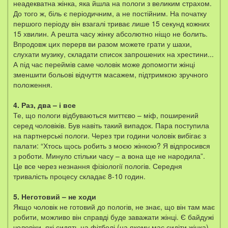
неадекватна жінка, яка йшла на пологи з великим страхом.
До того ж, біль є періодичним, а не постійним. На початку
першого періоду він взагалі триває лише 15 секунд кожних
15 хвилин. А решта часу жінку абсолютно ніщо не болить.
Впродовж цих перерв ви разом можете грати у шахи,
слухати музику, складати список запрошених на хрестини...
А під час переймів саме чоловік може допомогти жінці
зменшити больові відчуття масажем, підтримкою зручного
положення.
4. Раз, два – і все
Те, що пологи відбуваються миттєво – міф, поширений
серед чоловіків. Був навіть такий випадок. Пара поступила
на партнерські пологи. Через три години чоловік вибігає з
палати: “Хтось щось робить з моєю жінкою? Я відпросився
з роботи. Минуло стільки часу – а вона ще не народила”.
Це все через незнання фізіології пологів. Середня
тривалість процесу складає 8-10 годин.
5. Неготовий – не ходи
Якщо чоловік не готовий до пологів, не знає, що він там має
робити, можливо він справді буде заважати жінці. Є байдужі
чоловіки, які сидять на фітболі (на якому має сидіти жінка),