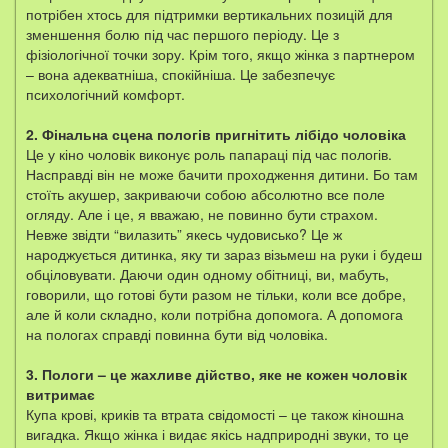
потрібен хтось для підтримки вертикальних позицій для
зменшення болю під час першого періоду. Це з
фізіологічної точки зору. Крім того, якщо жінка з партнером
– вона адекватніша, спокійніша. Це забезпечує
психологічний комфорт.
2. Фінальна сцена пологів пригнітить лібідо чоловіка
Це у кіно чоловік виконує роль папараці під час пологів.
Насправді він не може бачити проходження дитини. Бо там
стоїть акушер, закриваючи собою абсолютно все поле
огляду. Але і це, я вважаю, не повинно бути страхом.
Невже звідти “вилазить” якесь чудовисько? Це ж
народжується дитинка, яку ти зараз візьмеш на руки і будеш
обціловувати. Даючи один одному обітниці, ви, мабуть,
говорили, що готові бути разом не тільки, коли все добре,
але й коли складно, коли потрібна допомога. А допомога
на пологах справді повинна бути від чоловіка.
3. Пологи – це жахливе дійство, яке не кожен чоловік
витримає
Купа крові, криків та втрата свідомості – це також кіношна
вигадка. Якщо жінка і видає якісь надприродні звуки, то це