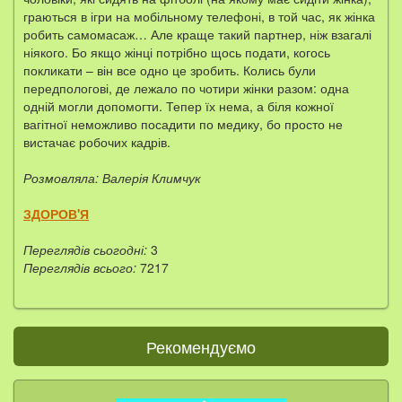
граються в ігри на мобільному телефоні, в той час, як жінка
робить самомасаж… Але краще такий партнер, ніж взагалі
ніякого. Бо якщо жінці потрібно щось подати, когось
покликати – він все одно це зробить. Колись були
передпологові, де лежало по чотири жінки разом: одна
одній могли допомогти. Тепер їх нема, а біля кожної
вагітної неможливо посадити по медику, бо просто не
вистачає робочих кадрів.
Розмовляла: Валерія Климчук
ЗДОРОВ'Я
Переглядів сьогодні:
3
Переглядів всього:
7217
Рекомендуємо