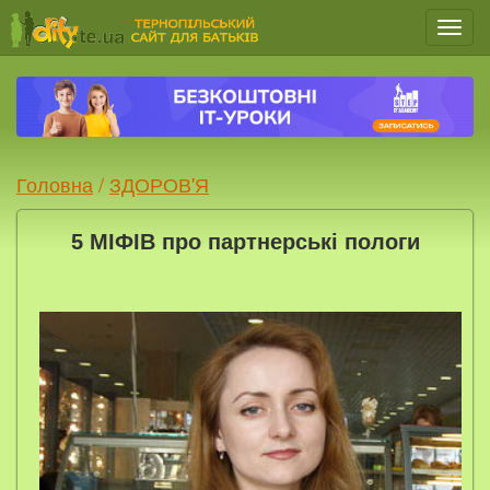
Мен
Головна
/
ЗДОРОВ'Я
5 МІФІВ про партнерські пологи