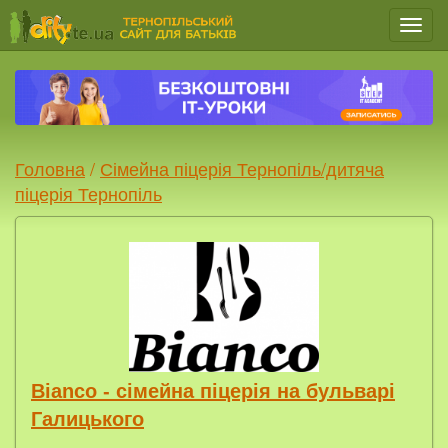
Мен
Головна
/
Сімейна піцерія Тернопіль/дитяча
піцерія Тернопіль
Bianco - сімейна піцерія на бульварі
Галицького