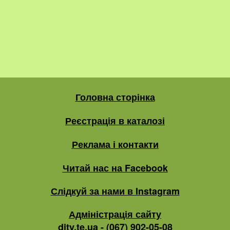
Головна сторінка
Реєстрація в каталозі
Реклама і контакти
Читай нас на Facebook
Слідкуй за нами в Instagram
Адміністрація сайту
dity.te.ua - (067) 902-05-08